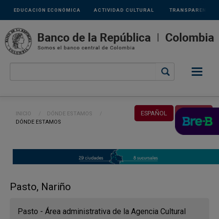
Links
Pasar al contenido principal
EDUCACIÓN ECONÓMICA
ACTIVIDAD CULTURAL
TRANSPARENCIA
secundarios
Ruta de navegación
ESPAÑOL
ENGLISH
INICIO
DÓNDE ESTAMOS
CURRENT:
DÓNDE ESTAMOS
Pasto, Nariño
Pasto - Área administrativa de la Agencia Cultural