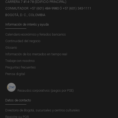
CARRERA 7 #14-78 (EDIFICIO PRINCIPAL)
CONMUTADOR: +57 (601) 484-9980 Ó +57 (601) 343-1111
BOGOTÁ, D. C., COLOMBIA
Información de interés y ayuda
Lunes a jueves de 7:00 a 13:30
Calendario económico y feriados bancarios
Viernes de 7:00 a 13:00
Continuidad del negocio
Glosario
Información de los mercados en tiempo real
Trabaje con nosotros
Recuerde que los billetes de alta
Preguntas frecuentes
Prensa digital
denominación son los de:
100.000 pesos,
Recaudos corporativos (pagos por PSE)
50.000 pesos,
Datos de contacto
20.000 pesos y
Directorio de Bogotá, sucursales y centros culturales
10.000 pesos.
Registre su PQR