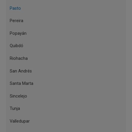
encuentro con el patrimonio de la
Pasto
región, la investigación, el
Pereira
conocimiento y la lectura.
Popayán
Museo del Oro Nariño
Quibdó
El Museo del Oro Nariño del Banco
Riohacha
de la República en Pasto rescata el
San Andrés
legado de las culturas indígenas que
Santa Marta
ocuparon el departamento desde
hace unos 2500 años, preservando y
Sincelejo
reconociendo la memoria ancestral
Tunja
mediante su colección de cerámica y
Valledupar
orfebrería, con el objetivo de generar