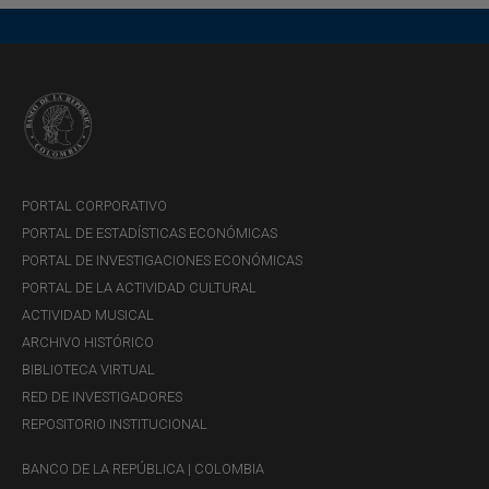
Ventanilla de atención al público en Centro
Complementario de Efectivo en Pasto - Servicio
prestado por Transportadora del Valores del Sur
(TVS)
Carrera 31B # 20-59
Las Cuadras
PORTAL CORPORATIVO
Pasto, Nariño
PORTAL DE ESTADÍSTICAS ECONÓMICAS
Horarios y servicios:
PORTAL DE INVESTIGACIONES ECONÓMICAS
PORTAL DE LA ACTIVIDAD CULTURAL
El Banco de la República cuenta con
ACTIVIDAD MUSICAL
contratos con compañías
ARCHIVO HISTÓRICO
BIBLIOTECA VIRTUAL
transportadoras de valores para la
RED DE INVESTIGADORES
prestación de los servicios de operación
REPOSITORIO INSTITUCIONAL
como Centros Complementarios de
BANCO DE LA REPÚBLICA | COLOMBIA
Efectivo (CCE).