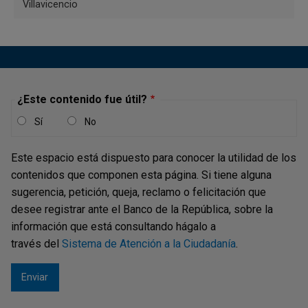
procesos de conservación,
Villavicencio
investigación, análisis y difusión del
patrimonio cultural.
Biblioteca de Pasto
¿Este contenido fue útil?
Sí
No
Además de brindar acceso al
catálogo de la Red de Bibliotecas del
Este espacio está dispuesto para conocer la utilidad de los
Banco de la República, en ella se
contenidos que componen esta página. Si tiene alguna
sugerencia, petición, queja, reclamo o felicitación que
encuentra albergada la colección
desee registrar ante el Banco de la República, sobre la
bibliográfica compuesta por más de
información que está consultando hágalo a
78.000 ejemplares de diversos
través del
Sistema de Atención a la Ciudadanía
.
temas.