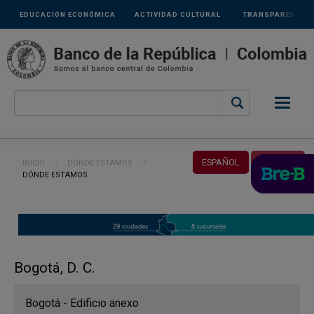
Links
Pasar al contenido principal
EDUCACIÓN ECONÓMICA
ACTIVIDAD CULTURAL
TRANSPARENCIA
secundarios
Ruta de navegación
ESPAÑOL
ENGLISH
INICIO
DÓNDE ESTAMOS
CURRENT:
DÓNDE ESTAMOS
Bogotá, D. C.
Bogotá - Edificio anexo