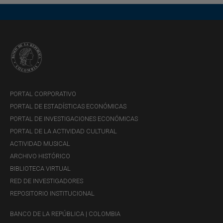
Atención a la ciudadanía
Peticiones, quejas, reclamos,
sugerencias, felicitaciones y
denuncias.
Lunes a viernes de 8:15 a 16:00.
+información
PORTAL CORPORATIVO
PORTAL DE ESTADÍSTICAS ECONÓMICAS
PORTAL DE INVESTIGACIONES ECONÓMICAS
Ventanilla de Tesorería
PORTAL DE LA ACTIVIDAD CULTURAL
ACTIVIDAD MUSICAL
Lunes a viernes de 7:00 a 13:00.
ARCHIVO HISTÓRICO
Primer día hábil del mes: 7:00 a
BIBLIOTECA VIRTUAL
11:00.
RED DE INVESTIGADORES
REPOSITORIO INSTITUCIONAL
Estos servicios se prestan al público
en general, sin costo alguno.
BANCO DE LA REPÚBLICA | COLOMBIA