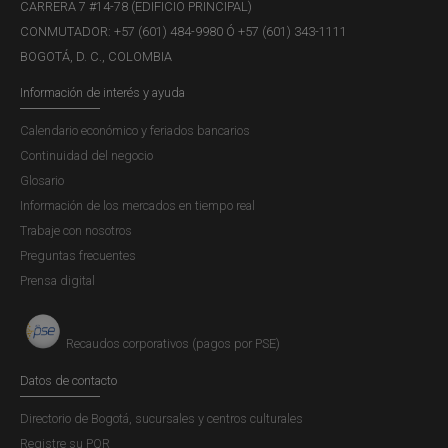
CARRERA 7 #14-78 (EDIFICIO PRINCIPAL)
+información
CONMUTADOR: +57 (601) 484-9980 Ó +57 (601) 343-1111
BOGOTÁ, D. C., COLOMBIA
Información de interés y ayuda
Calendario económico y feriados bancarios
Continuidad del negocio
Glosario
Información de los mercados en tiempo real
Trabaje con nosotros
Preguntas frecuentes
Prensa digital
Recaudos corporativos (pagos por PSE)
Datos de contacto
Venta de oro, plata y platino para usos
industriales
Directorio de Bogotá, sucursales y centros culturales
Registre su PQR