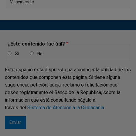
Villavicencio
¿Este contenido fue útil?
Sí
No
Este espacio está dispuesto para conocer la utilidad de los
contenidos que componen esta página. Si tiene alguna
sugerencia, petición, queja, reclamo o felicitación que
desee registrar ante el Banco de la República, sobre la
Calle 13 # 35-25
información que está consultando hágalo a
Bogotá, D. C.
través del
Sistema de Atención a la Ciudadanía
.
Teléfono: +57 (601) 484-9980
Horarios y servicios: