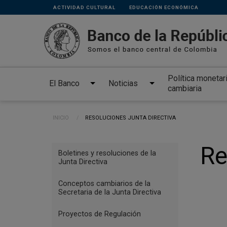
Links
Pasar al contenido principal
ACTIVIDAD CULTURAL
EDUCACIÓN ECONÓMICA
secundarios
Política monetar
El Banco
Noticias
cambiaria
Ruta de navegación
INICIO
CURRENT:
RESOLUCIONES JUNTA DIRECTIVA
Menu
Re
Boletines y resoluciones de la
Reglamentación
Junta Directiva
Conceptos cambiarios de la
Secretaria de la Junta Directiva
Proyectos de Regulación