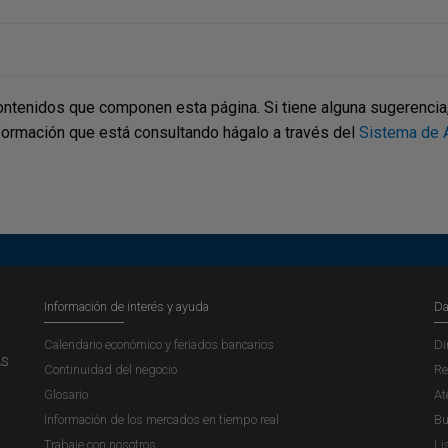
ontenidos que componen esta página. Si tiene alguna sugerencia, p
nformación que está consultando hágalo a través del
Sistema de A
Información de interés y ayuda
Da
Calendario económico y feriados bancarios
Di
AS
Continuidad del negocio
Re
Glosario
At
Información de los mercados en tiempo real
Bu
Trabaje con nosotros
Li