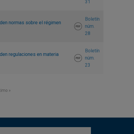
31
Boletín
piden normas sobre el régimen
núm.
28
Boletín
iden regulaciones en materia
núm.
23
página
tima página
timo »