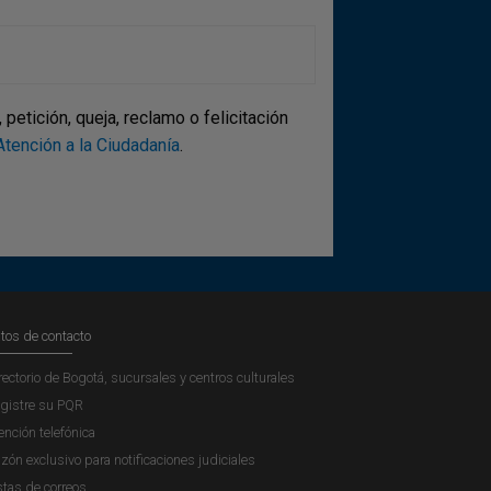
etición, queja, reclamo o felicitación
tención a la Ciudadanía
.
tos de contacto
rectorio de Bogotá, sucursales y centros culturales
gistre su PQR
ención telefónica
zón exclusivo para notificaciones judiciales
stas de correos