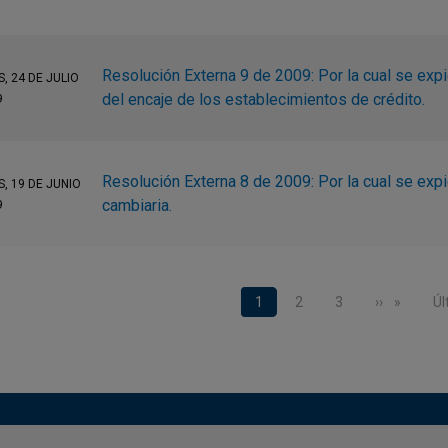
Resolución Externa 9 de 2009: Por la cual se ex
, 24 DE JULIO
del encaje de los establecimientos de crédito.
9
Resolución Externa 8 de 2009: Por la cual se exp
, 19 DE JUNIO
cambiaria.
9
nación
Página actual
1
Page
2
Page
3
Siguiente 
››
Úl
Úl