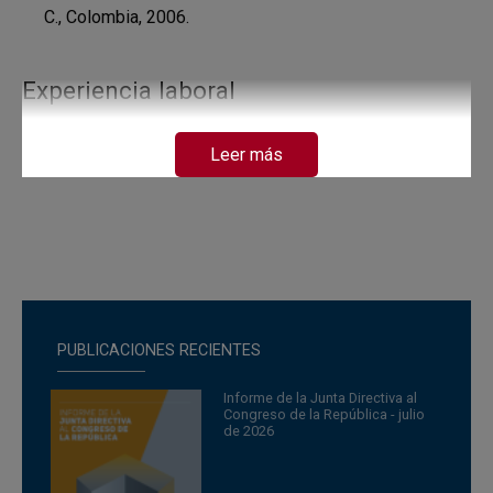
C., Colombia, 2006.
Experiencia laboral
Miembro de Junta, Banco de la República, febrero 2021
Leer más
hasta la fecha.
Subgerente de Estudios Económicos 2018-febrero
2021.
Secondment en el Banco de Pagos (Bank for
International Settlements), 2017.
Investigador, Banco de la República, 2014-2018.
Especialista en economía, USAID / Colombia, 2007-
2009.
PUBLICACIONES RECIENTES
Analista Económico, Congreso de Colombia (Equipo
Informe de la Junta Directiva al
legislativo UTL), 2006.
Congreso de la República - julio
Analista Económico, Banco de la República, 2005-2006.
de 2026