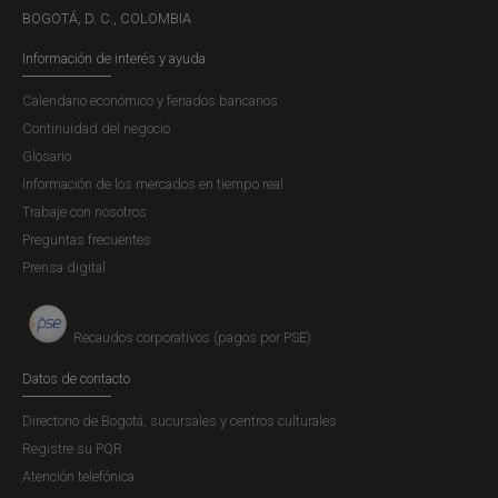
Surveys
, Wiley Blackwell, volumen 36(4), páginas
BOGOTÁ, D. C., COLOMBIA
1130-1178.
“Effectiveness of FX intervention and the flimsiness of
Información de interés y ayuda
exchange rate expectations”
con Hernando Vargas.
Calendario económico y feriados bancarios
Journal of Financial Stability,
artículo impreso, ISSN
Continuidad del negocio
1572-3089, 2021.
Glosario
“The effectiveness of FX interventions: A meta-
Información de los mercados en tiempo real
analysis”
con Lucía Arango, Daniela Rodríguez yLukas
Trabaje con nosotros
Menkhoff.
Journal of Financial Stability,
artículo
Preguntas frecuentes
impreso, ISSN 1572-3089, 2021.
Prensa digital
“More than words: Foreign exchange intervention
under imperfect credibility”
con José Gómez y Julia
Parra.
Bulletin of Economic Research
, Wiley Blackwell,
Recaudos corporativos (pagos por PSE)
volumen 73(4), páginas 499-507, 2021.
Datos de contacto
“Exchange Rate Effects of financial Regulations”
con
David Pérez.
Journal of International Money and
Directorio de Bogotá, sucursales y centros culturales
Finance
, volumen 96 (C), páginas 228-245, 2013.
Registre su PQR
“
Effects of interest rate caps on credit access
” con
Atención telefónica