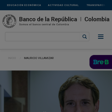
Links
Pasar al contenido principal
EDUCACIÓN ECONÓMICA
ACTIVIDAD CULTURAL
TRANSPARENCIA
secundarios
Ruta de navegación
INICIO
CURRENT:
MAURICIO VILLAMIZAR