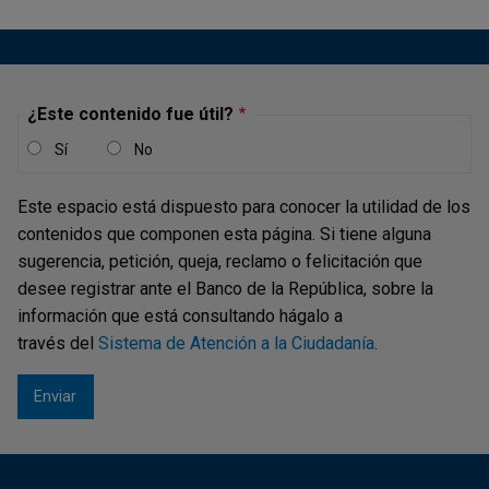
Publicaciones principales
"Drug money and bank lending: the unintended
consequences of anti-money laundering policies"
, con
Pablo Slutzky, Tomas Williams.
The Journal of Law,
¿Este contenido fue útil?
Economics, and Organization
, 2026.
Sí
No
"Examining Macroprudential Policy Through a
Microprudential Lens"
, con Cabrera, W., y Gamba, S.,
Este espacio está dispuesto para conocer la utilidad de los
Gómez, C.
IMF Economic Review,
2025.
contenidos que componen esta página. Si tiene alguna
"Auction-based tests of inventory control and private
sugerencia, petición, queja, reclamo o felicitación que
information in a centralized interdealer FX market"
, con
desee registrar ante el Banco de la República, sobre la
Bonaldi, Pietro.
Journal of Financial Markets
, Elsevier,
información que está consultando hágalo a
volumen 74(C), 2025.
través del
Sistema de Atención a la Ciudadanía
.
"Foreign exchange intervention: A comparative
analysis of announcements versus trades"
, con
Pinzón-Puerto, Freddy.
European Economic Review
,
Elsevier, volumen 178(C), 2025.
"Can Central Bank Credibility Improve Monetary Policy?