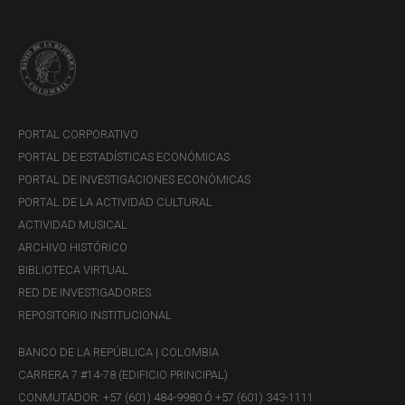
A Meta‐Analysis"
, con Valentina Cepeda y Bibiana
Taboada.
International Finance
, Wiley Blackwell,
volumen 28(2), páginas 115-140, julio de 2025.
Libro
“Mitos y realidades de la política monetaria”
, con
Bibiana Taboada-Arango. Banco de la República, 2024.
"The Effects of Monetary Policy on Capital Flows: An
PORTAL CORPORATIVO
Emerging Market Survey"
, con Arango-Lozano, Lucía;
PORTAL DE ESTADÍSTICAS ECONÓMICAS
Castelblanco, Geraldine; Fajardo-Baquero, Nicolás y
PORTAL DE INVESTIGACIONES ECONÓMICAS
Ruiz-Sánchez, María A.
Emerging Markets Review
,
PORTAL DE LA ACTIVIDAD CULTURAL
Elsevier, volumen 62(C), 2024.
ACTIVIDAD MUSICAL
“Government Borrowing and Crowding Out”
con Yasin
ARCHIVO HISTÓRICO
Kursat Onder, Sara Restrepo y Alejandra Ruiz.
BIBLIOTECA VIRTUAL
American Economic Journal: Macroeconomics
,
RED DE INVESTIGADORES
American Economic Association, volumen 16(1),
REPOSITORIO INSTITUCIONAL
páginas 286-321, 2023.
“A comprehensive history of regression discontinuity
BANCO DE LA REPÚBLICA | COLOMBIA
designs: An empirical survey of the last 60 years” con
CARRERA 7 #14-78 (EDIFICIO PRINCIPAL)
Freddy Pinzon y Alejandra Ruiz.
Journal of Economic
CONMUTADOR: +57 (601) 484-9980 Ó +57 (601) 343-1111