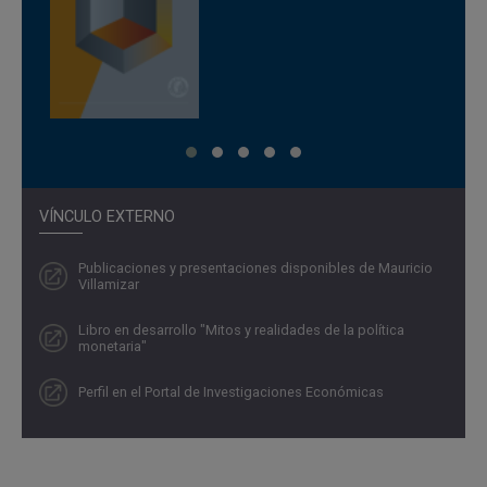
Temas de investigación
Política monetaria, macroeconomía, finanzas
internacionales y econometría aplicada.
Docencia
Macroeconomía y Finanzas. Universidad de los Andes,
Colombia, 2014-2024.
VÍNCULO EXTERNO
Teoría de Juegos. Universidad del Rosario, Colombia,
2016.
Publicaciones y presentaciones disponibles de Mauricio
Villamizar
Macroeconomía. Universidad del Rosario, Colombia,
2015.
Libro en desarrollo "Mitos y realidades de la política
monetaria"
Finanzas Internacionales. Georgetown University,
Estados Unidos, 2013.
Perfil en el Portal de Investigaciones Económicas
Fundamentos de Macroeconomía. Universidad de los
Andes, Colombia, 2011 y 2013.