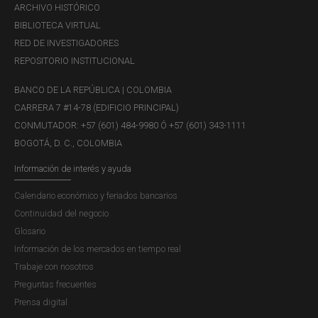
Tenga en cuenta que la unificación de
ARCHIVO HISTÓRICO
identificaciones es válida siempre y cuando los
BIBLIOTECA VIRTUAL
diferentes tipos de identificación a unificar sean
RED DE INVESTIGADORES
válidos para el tipo de persona que solicita la
REPOSITORIO INSTITUCIONAL
unificación.
BANCO DE LA REPÚBLICA | COLOMBIA
Recuerde que el formato para la Solicitud Especial
CARRERA 7 #14-78 (EDIFICIO PRINCIPAL)
de “Unificación de identificaciones” está disponible
CONMUTADOR: +57 (601) 484-9980 Ó +57 (601) 343-1111
en la ruta
www.banrep.gov.co
, ingresando a la opción
BOGOTÁ, D. C., COLOMBIA
“Política monetaria y cambiaria”, “Regulación y
Información de interés y ayuda
operaciones cambiarias”, “Trámites y Servicios”,
“
Solicitudes Especiales
”.
Calendario económico y feriados bancarios
Continuidad del negocio
Veamos un ejemplo:
Glosario
Información de los mercados en tiempo real
El inversionista John Smith, residente en Alicante
Trabaje con nosotros
(España) se encontraba identificado en el Sistema
Preguntas frecuentes
Estadístico Cambiario con los números: cédula de
Prensa digital
extranjería CE 123 y pasaporte 456. Esos datos