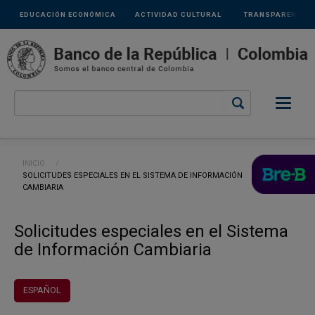
Links
Pasar al contenido principal
EDUCACIÓN ECONÓMICA
ACTIVIDAD CULTURAL
TRANSPARENCIA
secundarios
Ruta de navegación
INICIO
CURRENT:
SOLICITUDES ESPECIALES EN EL SISTEMA DE INFORMACIÓN
CAMBIARIA
Solicitudes especiales en el Sistema
de Información Cambiaria
ESPAÑOL