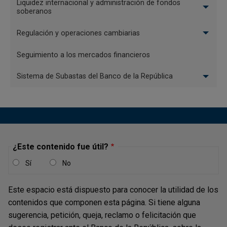
Liquidez internacional y administración de fondos
soberanos
Unificación de identificaciones.
Regulación y operaciones cambiarias
Recomposición de capital.
Seguimiento a los mercados financieros
Corrección del tipo de régimen de sucursales de
sociedades extranjeras.
Sistema de Subastas del Banco de la República
Cancelación de inversión por cambio de residencia.
Corrección de operaciones de inversión anteriores al 1
de diciembre de 2003.
¿Este contenido fue útil?
Corrección de información migrada al Sistema de
Información Cambiaria.
Sí
No
Anulación de registros o cancelaciones por
Este espacio está dispuesto para conocer la utilidad de los
recomposición de capital
contenidos que componen esta página. Si tiene alguna
Para las Solicitudes Especiales de unificación de
sugerencia, petición, queja, reclamo o felicitación que
identificaciones y recomposición de capital, encontrará