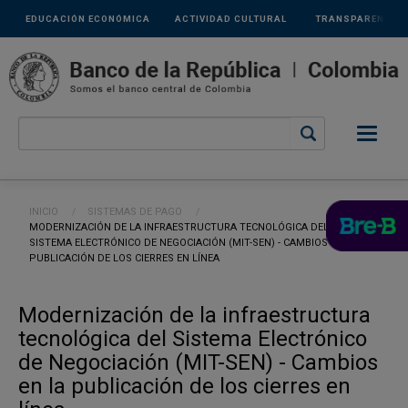
Links
Pasar al contenido principal
EDUCACIÓN ECONÓMICA
ACTIVIDAD CULTURAL
TRANSPARENCIA
secundarios
Ruta de navegación
INICIO
SISTEMAS DE PAGO
CURRENT:
MODERNIZACIÓN DE LA INFRAESTRUCTURA TECNOLÓGICA DEL
SISTEMA ELECTRÓNICO DE NEGOCIACIÓN (MIT-SEN) - CAMBIOS EN LA
PUBLICACIÓN DE LOS CIERRES EN LÍNEA
Modernización de la infraestructura
tecnológica del Sistema Electrónico
de Negociación (MIT-SEN) - Cambios
en la publicación de los cierres en