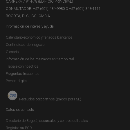
CARRERA 7 #14-78 (EDIFICIO PRINCIPAL)
CONMUTADOR: +57 (601) 484-9980 Ó +57 (601) 343-1111
Detalle de titulo
BOGOTÁ, D. C., COLOMBIA
Al dar clic derecho en el título del cual se quiere ver el
Información de interés y ayuda
detalle de las operaciones del día, se abrirá una pantalla
Calendario económico y feriados bancarios
con la información detallada y los gráficos del precio y la
Continuidad del negocio
tasa.
Glosario
Información de los mercados en tiempo real
Trabaje con nosotros
Preguntas frecuentes
Prensa digital
Recaudos corporativos (pagos por PSE)
Datos de contacto
Directorio de Bogotá, sucursales y centros culturales
Registre su PQR