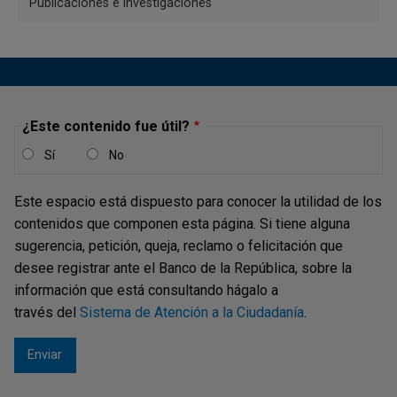
Publicaciones e investigaciones
¿Este contenido fue útil?
Sí
No
Este espacio está dispuesto para conocer la utilidad de los
contenidos que componen esta página. Si tiene alguna
Grupo de títulos
sugerencia, petición, queja, reclamo o felicitación que
desee registrar ante el Banco de la República, sobre la
Desde la pantalla anterior los usuarios podrán seleccionar
información que está consultando hágalo a
el grupo de títulos que requieren visualizar. Ejemplo:
través del
Sistema de Atención a la Ciudadanía
.
Títulos UVR precio/tasa.