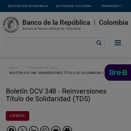
Links
Pasar al contenido principal
EDUCACIÓN ECONÓMICA
ACTIVIDAD CULTURAL
TRANSPARENCIA
secundarios
Ruta de navegación
INICIO
SISTEMAS DE PAGO
CURRENT:
BOLETÍN DCV 348 - REINVERSIONES TÍTULO DE SOLIDARIDAD (TDS)
Boletín DCV 348 - Reinversiones
Título de Solidaridad (TDS)
ESPAÑOL
Facebook
Twitter
LinkedIn
WhatsApp
Email