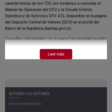
características de los TDS, los invitamos a consultar el
Manual de Operación del DCV y la Circular Externa
Operativa y de Servicios DFV-412, disponible en la página
del Depósito Central de Valores (DCV) en el portal del
Banco de la República (banrep.gov.co).
Consultas relacionadas con la nueva funcionalidad pueden
comunicarse a través de:
• Directo: +57 (601) 880-7755
Leer más
• Conmutador: +57 (601) 484-9980 ó 57 (601) 343-1111,
extensión: 0444
• Horario de atención: lunes a viernes de 8:15 a 20:00 o
al correo electrónico:
servicioalclientedfv@banrep.gov.co
AUTORES Y/O EDITORES
Banco de la República