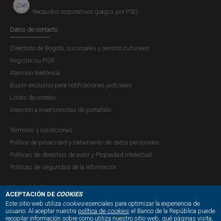
Recaudos corporativos (pagos por PSE)
Datos de contacto
Directorio de Bogotá, sucursales y centros culturales
Registre su PQR
Atención telefónica
Buzón exclusivo para notificaciones judiciales
Listas de correos
Atención a inversionistas de portafolio
Términos y condiciones
Política de privacidad y tratamiento de datos personales
Políticas de derechos de autor y Propiedad intelectual
Políticas de seguridad de la información
Mapa del sitio
ACEPTACIÓN DE
COOKIES
Este sitio web utiliza
cookies
esenciales para optimizar la experiencia de
usuario. Al aceptar nuestra
política de
cookies
, el Banco de la República puede
recopilar información sobre como utiliza nuestro sitio web, qué páginas visita,