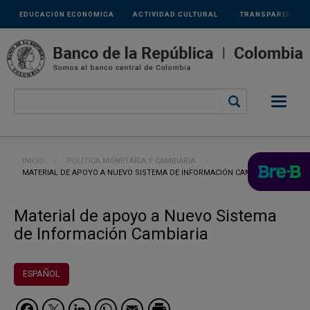
Links
Pasar al contenido principal
EDUCACIÓN ECONÓMICA
ACTIVIDAD CULTURAL
TRANSPARENCIA
secundarios
Ruta de navegación
INICIO
POLÍTICA MONETARIA Y CAMBIARIA
CURRENT:
MATERIAL DE APOYO A NUEVO SISTEMA DE INFORMACIÓN CAMBIARIA
Material de apoyo a Nuevo Sistema
de Información Cambiaria
ESPAÑOL
Facebook
Twitter
LinkedIn
WhatsApp
Email