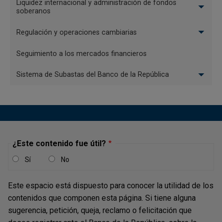
Liquidez internacional y administración de fondos
través de los
canales disponibles para Atención a la
soberanos
Ciudadanía
Regulación y operaciones cambiarias
Seguimiento a los mercados financieros
V
entanilla - Recepción de
Sistema de Subastas del Banco de la República
documentos físicos y comunicaciones
escritas
Las consultas relacionadas con la normatividad cambiaria
¿Este contenido fue útil?
y otras peticiones pueden radicarse en la calle 12 #4-55
Sí
No
en Bogotá D. C., o en cualquiera de las sucursales del
Banco de la República a nivel nacional.
Este espacio está dispuesto para conocer la utilidad de los
Días hábiles hasta las 4:00 p. m. en las ciudades donde
contenidos que componen esta página. Si tiene alguna
tenga presencia el Banco de la República.
Consulte las
sugerencia, petición, queja, reclamo o felicitación que