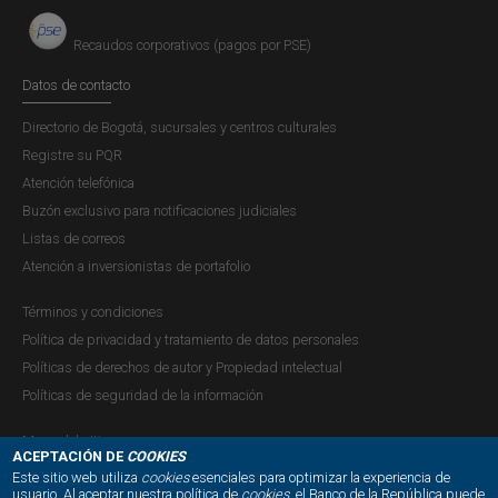
Recaudos corporativos (pagos por PSE)
Datos de contacto
Directorio de Bogotá, sucursales y centros culturales
Registre su PQR
Atención telefónica
Buzón exclusivo para notificaciones judiciales
Listas de correos
Atención a inversionistas de portafolio
Términos y condiciones
Política de privacidad y tratamiento de datos personales
Políticas de derechos de autor y Propiedad intelectual
Políticas de seguridad de la información
Mapa del sitio
ACEPTACIÓN DE
COOKIES
Este sitio web utiliza
cookies
esenciales para optimizar la experiencia de
usuario. Al aceptar nuestra
política de
cookies
, el Banco de la República puede