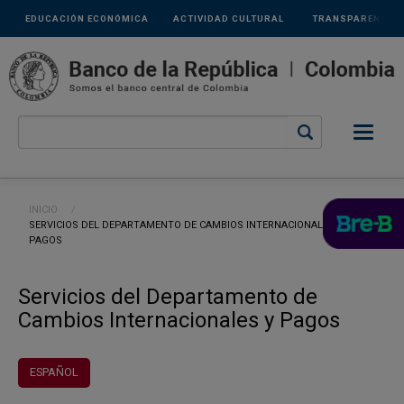
Links
Pasar al contenido principal
EDUCACIÓN ECONÓMICA
ACTIVIDAD CULTURAL
TRANSPARENCIA
secundarios
Ruta de navegación
INICIO
CURRENT:
SERVICIOS DEL DEPARTAMENTO DE CAMBIOS INTERNACIONALES Y
PAGOS
Servicios del Departamento de
Cambios Internacionales y Pagos
ESPAÑOL