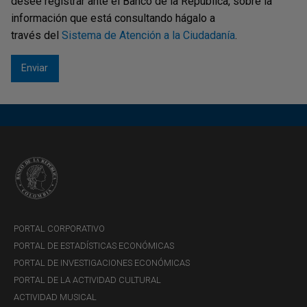
sucursales y agencias culturales en el territorio nacional
desee registrar ante el Banco de la República, sobre la
información que está consultando hágalo a
Recuerde que si con anterioridad radicó una consulta
través del
Sistema de Atención a la Ciudadanía
.
puede
revisar la fecha de vencimiento en línea
.
PORTAL CORPORATIVO
PORTAL DE ESTADÍSTICAS ECONÓMICAS
PORTAL DE INVESTIGACIONES ECONÓMICAS
PORTAL DE LA ACTIVIDAD CULTURAL
ACTIVIDAD MUSICAL