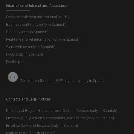
Information of Interest and Assistance
Economic calendar and national holidays
Business continuity (only in Spanish)
Glossary (only in Spanish)
Real-time market information (only in Spanish)
Work with us (only in Spanish)
FAQs (only in Spanish)
For the press
Corporate collections (
PSE
payments, only in Spanish)
Contacts and Legal Notices
Directory of Bogota, Branches, and Cultural Centers (only in Spanish)
Process your Questions, Complaints, and Claims (only in Spanish)
Email for Service of Process (only in Spanish)
Mailing Lists (only in Spanish)