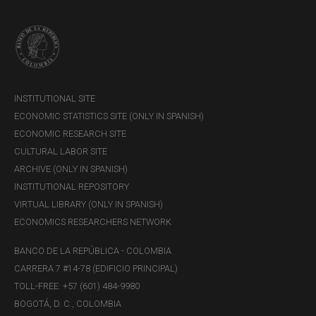
b. TES para regular la liquidez de la economía
Boletín núm. 21
Boletín núm. 08
INSTITUTIONAL SITE
ECONOMIC STATISTICS SITE (ONLY IN SPANISH)
ECONOMIC RESEARCH SITE
Boletín núm. 45
CULTURAL LABOR SITE
ARCHIVE (ONLY IN SPANISH)
c. Fogafín
INSTITUTIONAL REPOSITORY
VIRTUAL LIBRARY (ONLY IN SPANISH)
Circular externa 004 de 2001
ECONOMICS RESEARCHERS NETWORK
BANCO DE LA REPÚBLICA - COLOMBIA
Circular externa 003 de 2001 de FOGAFIN
CARRERA 7 #14-78 (EDIFICIO PRINCIPAL)
TOLL-FREE: +57 (601) 484-9980
BOGOTÁ, D. C., COLOMBIA