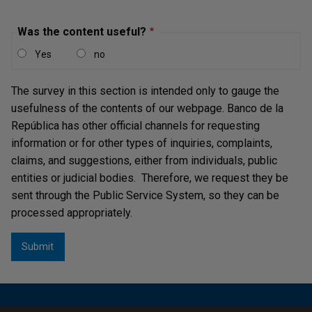
Was the content useful?
Resolución 3955 del 28 de diciembre de 2011
Yes
no
Resolución 4011 del 20 de diciembre de 2010
The survey in this section is intended only to gauge the
usefulness of the contents of our webpage. Banco de la
Resolución 4003 del 29 de diciembre de 2010
República has other official channels for requesting
information or for other types of inquiries, complaints,
Resolución 3793 del 30 de diciembre de 2009
claims, and suggestions, either from individuals, public
entities or judicial bodies. Therefore, we request they be
sent through the Public Service System, so they can be
Resolución 3782 del 29 de diciembre de 2008
processed appropriately.
Resolución 3781 del 29 de diciembre de 2009
Decreto 5025 del 28 de diciembre de 2009