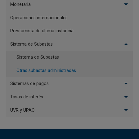
Monetaria
Resolución 002 del 2 de enero de 2015
Operaciones internacionales
Resolución 4780 del 30 de diciembre de 2014
Prestamista de última instancia
Sistema de Subastas
Resolución 4538 del 30 de diciembre de 2013
Sistema de Subastas
Resolución 4536 del 30 de diciembre de 2013
Otras subastas administradas
Sistemas de pagos
Resolución 0208 del 29 de enero de 2013
Tasas de interés
Resolución 030 del 8 de enero de 2013
UVR y UPAC
Resolución 4155 del 28 de diciembre de 2012
Resolución 3512 del 15 de noviembre de 2012