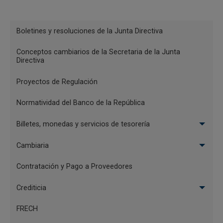
Resolución 5190 de 28 de diciembre de 2018
Menu
Boletines y resoluciones de la Junta Directiva
Reglamentación
Resolución 5113 del 21 de diciembre de 2018
Conceptos cambiarios de la Secretaria de la Junta
Directiva
Resolución 5112 de 21 de diciembre de 2018
Proyectos de Regulación
Resolución 4490 del 29 de diciembre de 2017
Normatividad del Banco de la República
Billetes, monedas y servicios de tesorería
Resolución 4485 del 29 de diciembre de 2017
Cambiaria
Resolución 4484 del 29 de diciembre de 2017
Contratación y Pago a Proveedores
Resolución 4705 del 30 de diciembre de 2016
Crediticia
FRECH
Resolución 4839 del 29 de diciembre de 2015