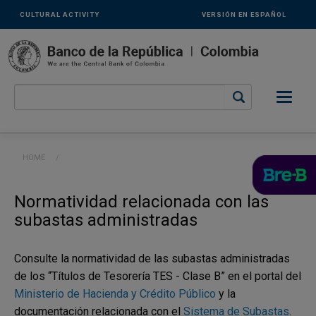
Links
Skip to main content
CULTURAL ACTIVITY
VERSIÓN EN ESPAÑOL
secundarios
-
ENG
Breadcrumb
HOME
CURRENT:
Normatividad relacionada con las
subastas administradas
Consulte la normatividad de las subastas administradas
de los “Títulos de Tesorería TES - Clase B” en el portal del
Ministerio de Hacienda y Crédito Público
y la
documentación relacionada con el
Sistema de Subastas
.