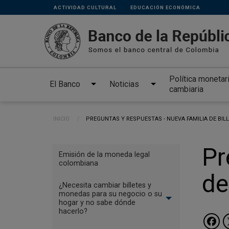
Links
Pasar al contenido principal
ACTIVIDAD CULTURAL
EDUCACIÓN ECONÓMICA
secundarios
Política monetar
El Banco
Noticias
cambiaria
Ruta de navegación
INICIO
CURRENT:
PREGUNTAS Y RESPUESTAS - NUEVA FAMILIA DE BIL
Menu
Pr
Emisión de la moneda legal
Billetes
colombiana
de
y
¿Necesita cambiar billetes y
monedas
monedas para su negocio o su
hogar y no sabe dónde
hacerlo?