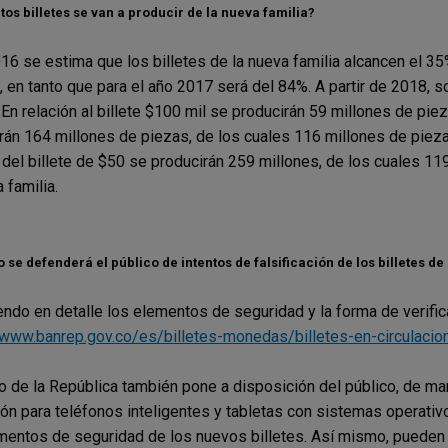
os billetes se van a producir de la nueva familia?
16 se estima que los billetes de la nueva familia alcancen el 35
, en tanto que para el año 2017 será del 84%. A partir de 2018, s
. En relación al billete $100 mil se producirán 59 millones de pie
rán 164 millones de piezas, de los cuales 116 millones de pieza
 del billete de $50 se producirán 259 millones, de los cuales 1
a familia.
se defenderá el público de intentos de falsificación de los billetes de
ndo en detalle los elementos de seguridad y la forma de verifica
/www.banrep.gov.co/es/billetes-monedas/billetes-en-circulacio
o de la República también pone a disposición del público, de mane
ión para teléfonos inteligentes y tabletas con sistemas operativ
mentos de seguridad de los nuevos billetes. Así mismo, pueden 