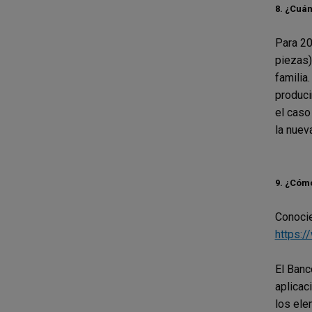
8.
¿Cuánt
Para 20
piezas)
familia
produci
el caso
la nuev
9.
¿Cómo 
Conocie
https:/
El Banc
aplicac
los ele