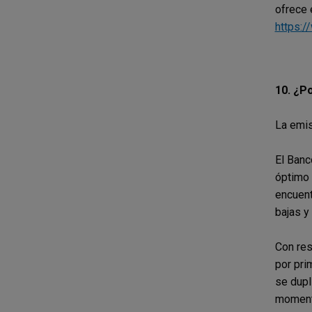
ofrece 
https:/
10. ¿Po
La emis
El Banc
óptimo 
encuent
bajas y
Con res
por pri
se dupl
momento