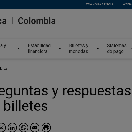
TRANSPARENCIA
ATEN
ia y
Estabilidad
Billetes y
Sistemas
financiera
monedas
de pago
LETES
eguntas y respuestas
 billetes
Facebook
Twitter
LinkedIn
WhatsApp
Email