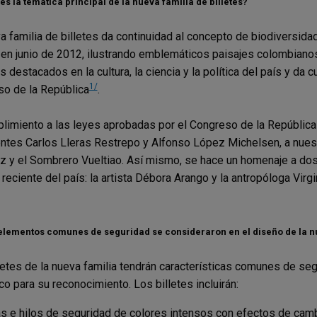
es la temática principal de la nueva familia de billetes?
a familia de billetes da continuidad al concepto de biodiversid
r en junio de 2012, ilustrando emblemáticos paisajes colombian
 destacados en la cultura, la ciencia y la política del país y da
1/
o de la República
.
limiento a las leyes aprobadas por el Congreso de la República 
ntes Carlos Lleras Restrepo y Alfonso López Michelsen, a nuestr
 y el Sombrero Vueltiao. Así mismo, se hace un homenaje a do
 reciente del país: la artista Débora Arango y la antropóloga Virgi
elementos comunes de seguridad se consideraron en el diseño de la nu
letes de la nueva familia tendrán características comunes de segu
ico para su reconocimiento. Los billetes incluirán:
as e hilos de seguridad de colores intensos con efectos de cam