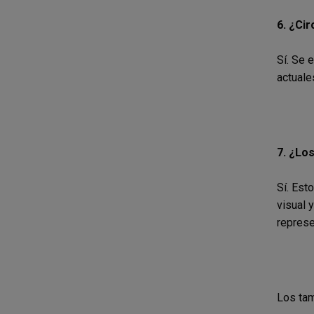
6.
¿Cir
Sí. Se 
actuale
7.
¿Los
Sí. Est
visual 
represe
Los tam