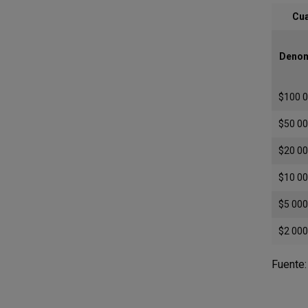
Cua
Denom
$100 
$50 0
$20 0
$10 0
$5 000
$2 000
Fuente: