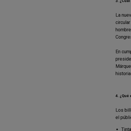
3.
¿Cuál 
La nuev
circula
hombres
Congres
En cump
preside
Márquez
historia
4.
¿Qué 
Los bil
el públ
Tint