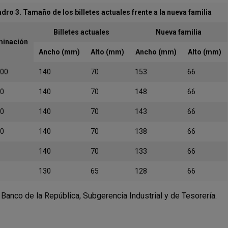
dro 3. Tamaño de los billetes actuales frente a la nueva familia
Billetes actuales
Nueva familia
inación
Ancho (mm)
Alto (mm)
Ancho (mm)
Alto (mm)
000
140
70
153
66
00
140
70
148
66
00
140
70
143
66
00
140
70
138
66
140
70
133
66
130
65
128
66
 Banco de la República, Subgerencia Industrial y de Tesorería.