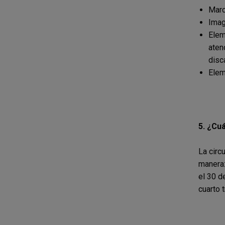
Marc
Imag
Elem
aten
disc
Elem
5.
¿Cuá
La circ
manera:
el 30 d
cuarto 