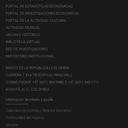
se podía tener en cuenta el valor numismático.
PORTAL DE ESTADÍSTICAS ECONÓMICAS
PORTAL DE INVESTIGACIONES ECONÓMICAS
En este sentido, no sólo se tiene en cuenta el valor del
PORTAL DE LA ACTIVIDAD CULTURAL
gramo de oro, metal en el que son elaboradas las
ACTIVIDAD MUSICAL
monedas, sino que pueden ser vendidas a un precio
ARCHIVO HISTÓRICO
superior por razones numismáticas. Con base en lo
BIBLIOTECA VIRTUAL
anterior, el precio de las monedas conmemorativas de oro
RED DE INVESTIGADORES
que vende el Banco de la República se calcula aplicando
REPOSITORIO INSTITUCIONAL
la siguiente fórmula matemática:
BANCO DE LA REPÚBLICA | COLOMBIA
PV= ((( Pt x 0,90) x Vr. g.) x 1,20) x 1,19
CARRERA 7 #14-78 (EDIFICIO PRINCIPAL)
CONMUTADOR: +57 (601) 484-9980 Ó +57 (601) 343-1111
Donde
BOGOTÁ, D. C., COLOMBIA
PV = Precio de venta
Información de interés y ayuda
Pt = Peso total de la moneda
Calendario económico y feriados bancarios
Continuidad del negocio
0,90 = Las monedas son Ley 900, así se obtiene el peso
Glosario
neto de venta.