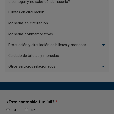
o su hogar y no sabe dónde hacerlo?
monedas
Billetes en circulación
Monedas en circulación
Monedas conmemorativas
Producción y circulación de billetes y monedas
Cuidado de billetes y monedas
Reverso
Otros servicios relacionados
Poporo quimbaya:
En el anverso de la moneda aparece
el recipiente quimbaya (Poporo) que dio inicio, en 1939, a
la colección del Museo del Oro en Santafé de Bogotá.
Pertenece a la cultura quimbaya clásica, que floreció en el
valle medio del río Cauca desde los comienzos de
¿Este contenido fue útil?
nuestra era hasta el siglo IX; muestra la maestría de estos
orfebres en el manejo de las técnicas de fundición.
Sí
No