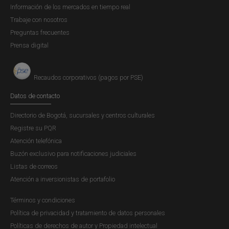
Información de los mercados en tiempo real
Vr. g.=
Precio de venta del gramo de oro para el día de la
Trabaje con nosotros
compra
.
Preguntas frecuentes
Prensa digital
1,20 = Corresponde a un incremento del 20 % de valor
numismático.
Recaudos corporativos (pagos por PSE)
1,19 = Incremento del 19 %, que corresponde al impuesto
Datos de contacto
al valor agregado (IVA).
Directorio de Bogotá, sucursales y centros culturales
Registre su PQR
[1] “Por la cual se autoriza la emisión de monedas conmemorativas
Atención telefónica
del Trigésimo nono Congreso Eucarístico Nacional”.
Buzón exclusivo para notificaciones judiciales
Listas de correos
Atención a inversionistas de portafolio
Términos y condiciones
Política de privacidad y tratamiento de datos personales
Políticas de derechos de autor y Propiedad intelectual