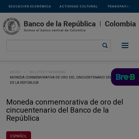
Links
Pasar al contenido principal
EDUCACIÓN ECONÓMICA
ACTIVIDAD CULTURAL
TRANSPARENCIA
secundarios
Ruta de navegación
INICIO
BILLETES Y MONEDAS
CURRENT:
MONEDA CONMEMORATIVA DE ORO DEL CINCUENTENARIO DEL BANCO
DE LA REPÚBLICA
Moneda conmemorativa de oro del
cincuentenario del Banco de la
República
ESPAÑOL