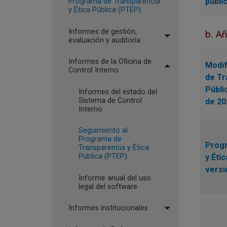
públi
Programa de Transparencia
y Ética Pública (PTEP)
Informes de gestión,
b. Añ
evaluación y auditoría
Informes de la Oficina de
Modif
Control Interno
de Tr
Públi
Informes del estado del
Sistema de Control
de 20
Interno
Seguimiento al
Programa de
Progr
Transparencia y Ética
Pública (PTEP)
y Éti
versi
Informe anual del uso
legal del software
Informes institucionales