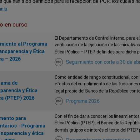
es que han sido definidos para la recepción de PQR, los cuales h
nía
ño en curso
El Departamento de Control Interno, para el
miento al Programa
verificación de la ejecución de las iniciati
ansparencia y Ética
Ética Pública – PTEP, definidas para dicho pe
ca – 2026
Seguimiento con corte a 30 de abr
Como entidad de rango constitucional, con 
rama de
efectos del cumplimiento de las funciones 
parencia y Ética
legal propio del Banco de la República conte
ca (PTEP) 2026
Programa 2026
Con el fin de dar a conocer los lineamiento
mento para
Ética Pública (PTEP), el Banco de la Repúbl
tarios - Programa
demás grupos de interés el texto del PTEP po
ansparencia y ética