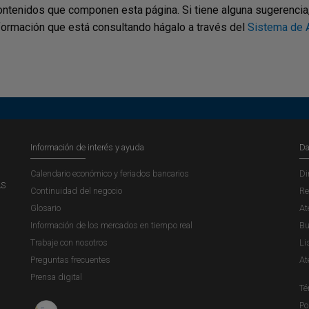
ontenidos que componen esta página. Si tiene alguna sugerencia, p
nformación que está consultando hágalo a través del
Sistema de A
Información de interés y ayuda
Da
Calendario económico y feriados bancarios
Di
AS
Continuidad del negocio
Re
Glosario
At
Información de los mercados en tiempo real
Bu
Trabaje con nosotros
Li
Preguntas frecuentes
At
Prensa digital
Té
Po