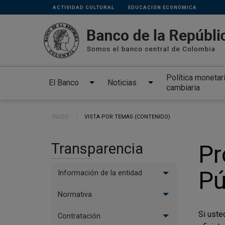
Links
Pasar al contenido principal
ACTIVIDAD CULTURAL
EDUCACIÓN ECONÓMICA
secundarios
Política monetar
El Banco
Noticias
cambiaria
Ruta de navegación
INICIO
CURRENT:
VISTA POR TEMAS (CONTENIDO)
Transparencia
Pr
Pú
Información de la entidad
Normativa
Si uste
Contratación