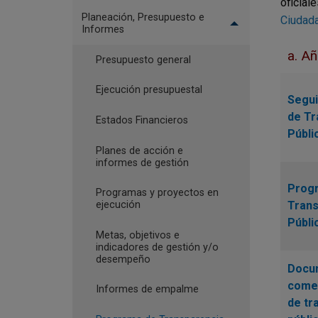
oficial
Planeación, Presupuesto e
Ciudada
Informes
a. A
Presupuesto general
Ejecución presupuestal
Segui
de Tr
Estados Financieros
Públi
Planes de acción e
informes de gestión
Prog
Programas y proyectos en
ejecución
Trans
Públi
Metas, objetivos e
indicadores de gestión y/o
desempeño
Docu
comen
Informes de empalme
de tr