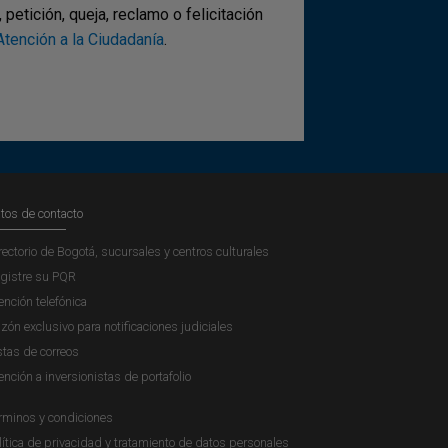
etición, queja, reclamo o felicitación
tención a la Ciudadanía
.
tos de contacto
rectorio de Bogotá, sucursales y centros culturales
gistre su PQR
ención telefónica
zón exclusivo para notificaciones judiciales
stas de correos
ención a inversionistas de portafolio
rminos y condiciones
lítica de privacidad y tratamiento de datos personales