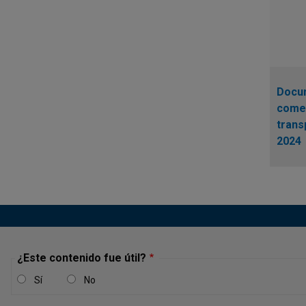
Docu
comen
trans
2024
¿Este contenido fue útil?
Sí
No