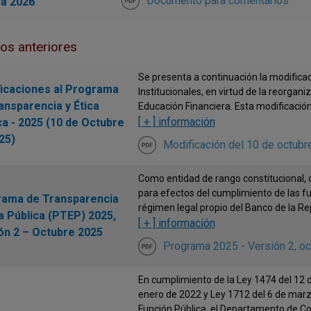
Documento para comentarios
ca 2026
os anteriores
Se presenta a continuación la modifica
icaciones al Programa
Institucionales, en virtud de la reorg
ansparencia y Ética
Educación Financiera. Esta modificación 
[ + ] información
ca - 2025 (10 de Octubre
25)
Modificación del 10 de octubr
Como entidad de rango constitucional, c
para efectos del cumplimiento de las f
ama de Transparencia
régimen legal propio del Banco de la Rep
ca Pública (PTEP) 2025,
[ + ] información
ón 2 – Octubre 2025
Programa 2025 - Versión 2, o
En cumplimiento de la Ley 1474 del 12 d
enero de 2022 y Ley 1712 del 6 de mar
Función Pública, el Departamento de Cont