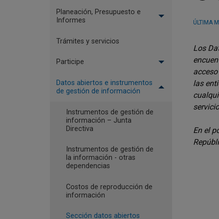
Planeación, Presupuesto e
Informes
ÚLTIMA M
Trámites y servicios
Los Dat
encuent
Participe
acceso 
las ent
Datos abiertos e instrumentos
de gestión de información
cualqui
servici
Instrumentos de gestión de
información – Junta
Directiva
En el p
Repúbli
Instrumentos de gestión de
la información - otras
dependencias
Costos de reproducción de
información
Sección datos abiertos