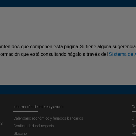
ontenidos que componen esta página. Si tiene alguna sugerencia, p
nformación que está consultando hágalo a través del
Sistema de A
Información de interés y ayuda
Da
Calendario económico y feriados bancarios
Di
AS
Continuidad del negocio
Re
Glosario
At