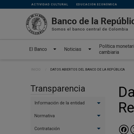
Links
Pasar al contenido principal
ACTIVIDAD CULTURAL
EDUCACIÓN ECONÓMICA
secundarios
Política monetar
El Banco
Noticias
cambiaria
Ruta de navegación
INICIO
CURRENT:
DATOS ABIERTOS DEL BANCO DE LA REPÚBLICA
Transparencia
Da
Re
Información de la entidad
Normativa
Contratación