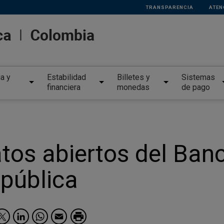
TRANSPARENCIA
ATEN
ia y
Estabilidad
Billetes y
Sistemas
financiera
monedas
de pago
tos abiertos del Banc
pública
Facebook
Twitter
LinkedIn
WhatsApp
Email