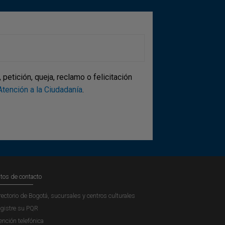
etición, queja, reclamo o felicitación
tención a la Ciudadanía
.
tos de contacto
rectorio de Bogotá, sucursales y centros culturales
gistre su PQR
ención telefónica