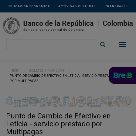
Links
Pasar al contenido principal
EDUCACIÓN ECONÓMICA
ACTIVIDAD CULTURAL
TRANSPARENCIA
secundarios
Ruta de navegación
INICIO
BILLETES Y MONEDAS
CURRENT:
PUNTO DE CAMBIO DE EFECTIVO EN LETICIA - SERVICIO PRESTADO
POR MULTIPAGAS
Punto de Cambio de Efectivo en
Leticia - servicio prestado por
Multipagas