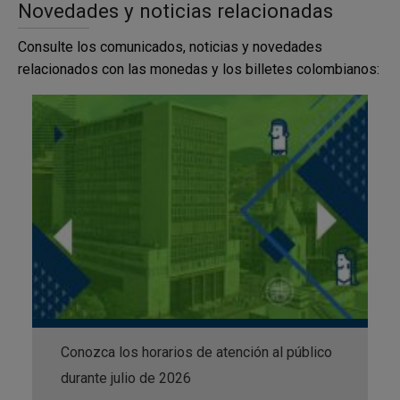
Novedades y noticias relacionadas
10.000 pesos.
Consulte los comunicados, noticias y novedades
Y los de baja denominación son:
relacionados con las monedas y los billetes colombianos:
5.000 pesos,
2.000 pesos y
1.000 pesos.
Tenga en cuenta que los billetes y monedas que se
cambian en los Centros Complementarios de Efectivo
deben ser colombianos
Servicios de cambio para la ciudadanía
Conozca los horarios de atención al público
(sólo operaciones de cambio de billete):
durante julio de 2026