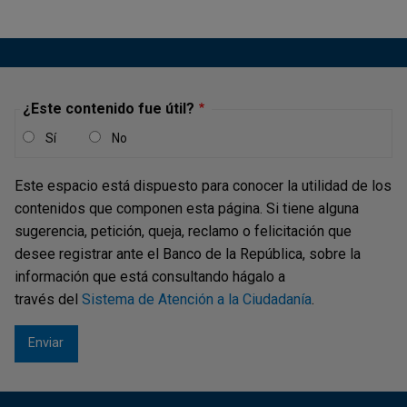
Recibir billetes de alta (deteriorados o
aptos) y cambiarlos por billetes de baja
¿Este contenido fue útil?
Recibir billetes de alta denominación en cualquier
estado (aptos o deteriorados: 100.000 pesos, 50.000
Sí
No
pesos, 20.000 pesos, 10.000 pesos) y entregar a
cambio el valor equivalente en billetes aptos de baja
Este espacio está dispuesto para conocer la utilidad de los
denominación (2.000 pesos y 5.000 pesos).
contenidos que componen esta página. Si tiene alguna
sugerencia, petición, queja, reclamo o felicitación que
desee registrar ante el Banco de la República, sobre la
información que está consultando hágalo a
través del
Sistema de Atención a la Ciudadanía
.