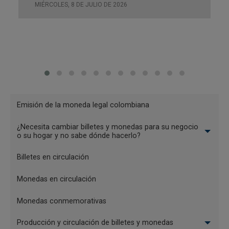
MIÉRCOLES, 8 DE JULIO DE 2026
¿Quiénes pueden acceder al servicio?
Personas naturales
mayores de 18 años.
Menu
Emisión de la moneda legal colombiana
Montos diarios y mensuales
Billetes
¿Necesita cambiar billetes y monedas para su negocio
y
o su hogar y no sabe dónde hacerlo?
Cada operación de cambio de efectivo será por un
monedas
monto inferior a 10 millones de pesos
por
Billetes en circulación
persona y por día
Y las operaciones al mes serán por un
monto
Monedas en circulación
inferior a 50 millones de pesos
por persona
Monedas conmemorativas
Producción y circulación de billetes y monedas