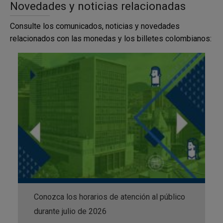
Novedades y noticias relacionadas
Cantidad
distintivo
Monedas
Valor
de
Valor del
del
por
de la
cartuchos
cartucho
cartucho
Consulte los comunicados, noticias y novedades
cartucho
caja
por caja
y de la
relacionados con las monedas y los billetes colombianos:
caja
5.000
500.000
100
25
Naranja
pesos
pesos
Conozca los horarios de atención al público
durante julio de 2026