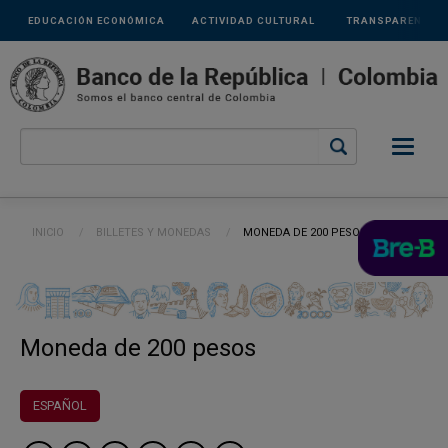
Links
Pasar al contenido principal
EDUCACIÓN ECONÓMICA
ACTIVIDAD CULTURAL
TRANSPARENCIA
secundarios
Ruta de navegación
INICIO
BILLETES Y MONEDAS
CURRENT:
MONEDA DE 200 PESOS
Moneda de 200 pesos
ESPAÑOL