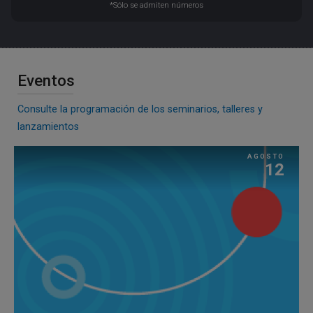
*Sólo se admiten números
Eventos
Consulte la programación de los seminarios, talleres y
lanzamientos
AGOSTO
12