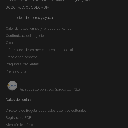
CONMUTADOR: +57 (601) 484-9980 Ó +57 (601) 343-1111
BOGOTÁ, D. C., COLOMBIA
Información de interés y ayuda
Calendario económico y feriados bancarios
Continuidad del negocio
Glosario
Información de los mercados en tiempo real
Trabaje con nosotros
Preguntas frecuentes
Prensa digital
Recaudos corporativos (pagos por PSE)
Datos de contacto
Directorio de Bogotá, sucursales y centros culturales
Registre su PQR
Atención telefónica