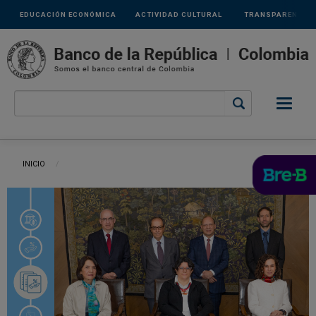
Links
Pasar al contenido principal
EDUCACIÓN ECONÓMICA
ACTIVIDAD CULTURAL
TRANSPARENCIA
secundarios
Ruta de navegación
INICIO
CURRENT: