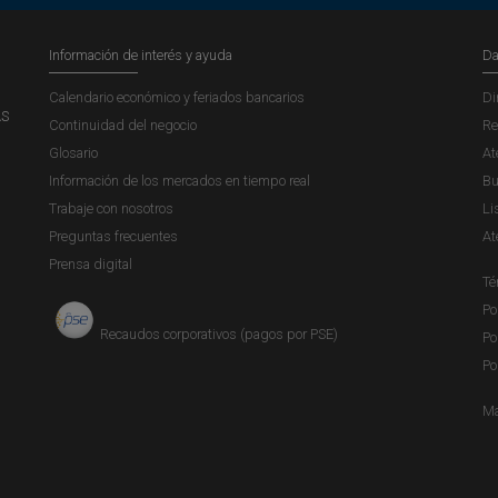
Información de interés y ayuda
Da
Calendario económico y feriados bancarios
Di
AS
Continuidad del negocio
Re
Glosario
At
Información de los mercados en tiempo real
Bu
Trabaje con nosotros
Li
Preguntas frecuentes
At
Prensa digital
Té
Po
Recaudos corporativos (pagos por PSE)
Po
Po
Ma