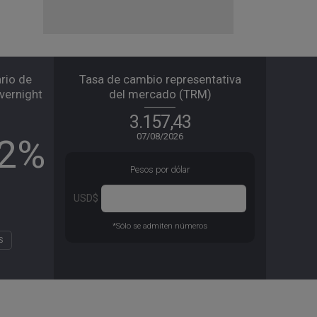
rio de
Tasa de cambio representativa
Overnight
del mercado (TRM)
3.157,43
l
07/08/2026
82%
Pesos por dólar
*Sólo se admiten números
S