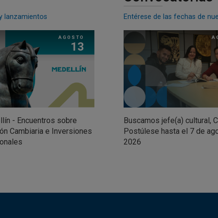
 y lanzamientos
Entérese de las fechas de nu
AGOSTO
A
13
lín - Encuentros sobre
Buscamos jefe(a) cultural, Ca
ón Cambiaria e Inversiones
Postúlese hasta el 7 de ag
ionales
2026