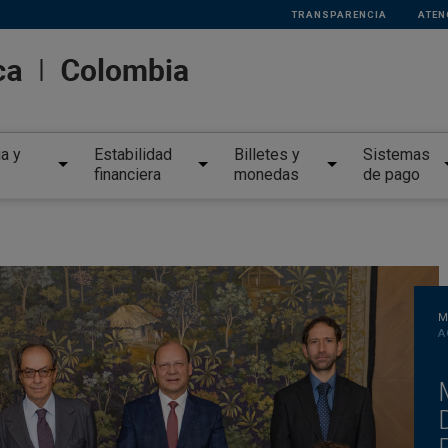
TRANSPARENCIA
ATEN
ia y
Estabilidad
Billetes y
Sistemas
financiera
monedas
de pago
M
A