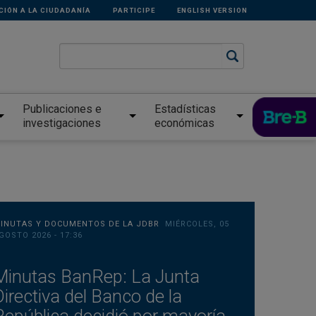
CIÓN A LA CIUDADANÍA
PARTICIPE
ENGLISH VERSION
Publicaciones e
Estadísticas
investigaciones
económicas
INUTAS Y DOCUMENTOS DE LA JDBR
MIÉRCOLES, 05
GOSTO 2026 - 17:36
Minutas BanRep: La Junta
Directiva del Banco de la
República decidió por mayoría