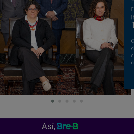
C
d
s
c