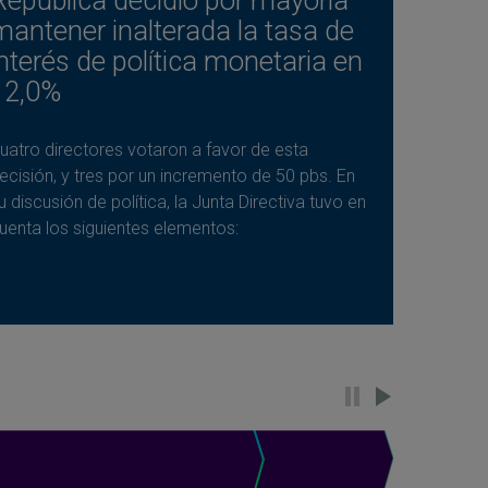
mantener inalterada la tasa de
interés de política monetaria en
12,0%
uatro directores votaron a favor de esta
ecisión, y tres por un incremento de 50 pbs. En
u discusión de política, la Junta Directiva tuvo en
uenta los siguientes elementos: