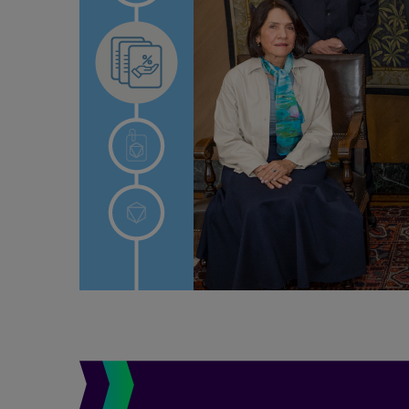
 esta
ervas
SD