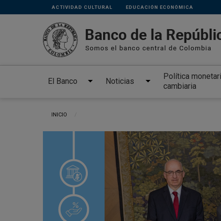
Links
Pasar al contenido principal
ACTIVIDAD CULTURAL
EDUCACIÓN ECONÓMICA
secundarios
Política monetar
El Banco
Noticias
cambiaria
Ruta de navegación
INICIO
CURRENT:
46
co de
 de