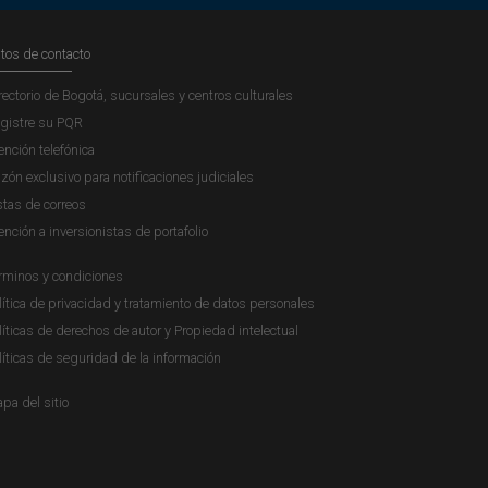
tos de contacto
rectorio de Bogotá, sucursales y centros culturales
gistre su PQR
ención telefónica
zón exclusivo para notificaciones judiciales
stas de correos
ención a inversionistas de portafolio
rminos y condiciones
lítica de privacidad y tratamiento de datos personales
líticas de derechos de autor y Propiedad intelectual
líticas de seguridad de la información
pa del sitio