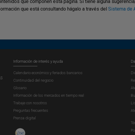
ontenidos que componen esta página. Si tiene alguna sugerencia, p
nformación que está consultando hágalo a través del
Sistema de A
Información de interés y ayuda
Da
Calendario económico y feriados bancarios
Di
AS
Continuidad del negocio
Re
Glosario
At
Información de los mercados en tiempo real
Bu
Trabaje con nosotros
Li
Preguntas frecuentes
At
Prensa digital
Té
Po