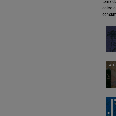
toma de
colegios
consumi