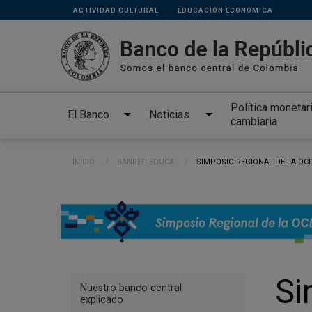
Links
Pasar al contenido principal
ACTIVIDAD CULTURAL
EDUCACIÓN ECONÓMICA
secundarios
Política monetar
El Banco
Noticias
cambiaria
Ruta de navegación
INICIO
BANREP EDUCA
CURRENT:
SIMPOSIO REGIONAL DE LA OCD
Menu
Si
Nuestro banco central
Educación
explicado