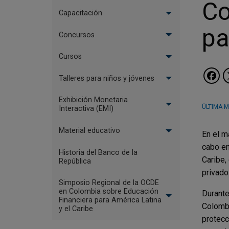
Co
Económica
Capacitación
pa
Concursos
Cursos
Talleres para niños y jóvenes
Exhibición Monetaria
ÚLTIMA M
Interactiva (EMI)
Material educativo
En el m
cabo en
Historia del Banco de la
Caribe,
República
privado
Simposio Regional de la OCDE
en Colombia sobre Educación
Durante
Financiera para América Latina
Colombi
y el Caribe
protecc