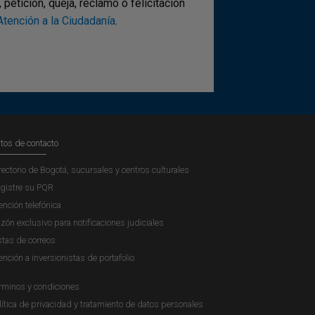
etición, queja, reclamo o felicitación
tención a la Ciudadanía
.
tos de contacto
rectorio de Bogotá, sucursales y centros culturales
gistre su PQR
ención telefónica
zón exclusivo para notificaciones judiciales
stas de correos
ención a inversionistas de portafolio
rminos y condiciones
lítica de privacidad y tratamiento de datos personales