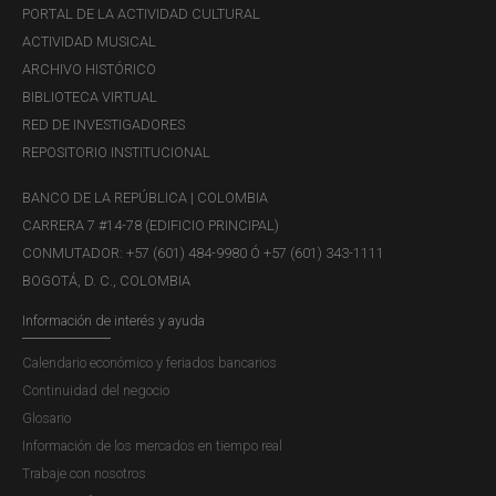
PORTAL DE LA ACTIVIDAD CULTURAL
ACTIVIDAD MUSICAL
ARCHIVO HISTÓRICO
BIBLIOTECA VIRTUAL
RED DE INVESTIGADORES
REPOSITORIO INSTITUCIONAL
MARTES, 6 DE FEBRERO DE 2018
BANCO DE LA REPÚBLICA | COLOMBIA
IX Concurso ‘De la banca
CARRERA 7 #14-78 (EDIFICIO PRINCIPAL)
escolar a la banca central’
CONMUTADOR: +57 (601) 484-9980 Ó +57 (601) 343-1111
2016 - ¿Ahorrar para la
BOGOTÁ, D. C., COLOMBIA
vejez?
Información de interés y ayuda
Calendario económico y feriados bancarios
Continuidad del negocio
Glosario
Información de los mercados en tiempo real
Trabaje con nosotros