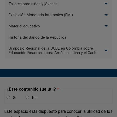
2023 - ¿Creen ustedes
Talleres para niños y jóvenes
que la confianza en el
Exhibición Monetaria Interactiva (EMI)
Banco de la República ha
sido importante para
Material educativo
nuestro bienestar en
estos 100 años (1923-
Historia del Banco de la República
2023)? ¿por qué?
Simposio Regional de la OCDE en Colombia sobre
Educación Financiera para América Latina y el Caribe
¿Este contenido fue útil?
MARTES, 29 DE MARZO DE 2022
Sí
No
XI Concurso ‘De la banca
escolar a la banca central’
(2020-2021) - ¿cómo
Este espacio está dispuesto para conocer la utilidad de los