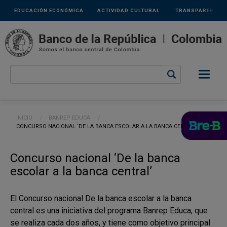
Links
Pasar al contenido principal
EDUCACIÓN ECONÓMICA
ACTIVIDAD CULTURAL
TRANSPARENCIA
secundarios
Ruta de navegación
INICIO
BANREP EDUCA
CURRENT:
CONCURSO NACIONAL ‘DE LA BANCA ESCOLAR A LA BANCA CENTRAL’
Concurso nacional ‘De la banca
escolar a la banca central’
El Concurso nacional De la banca escolar a la banca
central es una iniciativa del programa Banrep Educa, que
se realiza cada dos años, y tiene como objetivo principal