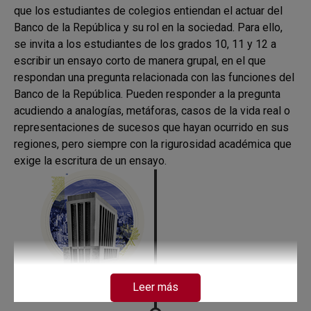
que los estudiantes de colegios entiendan el actuar del
Banco de la República y su rol en la sociedad. Para ello,
se invita a los estudiantes de los grados 10, 11 y 12 a
escribir un ensayo corto de manera grupal, en el que
respondan una pregunta relacionada con las funciones del
Banco de la República. Pueden responder a la pregunta
acudiendo a analogías, metáforas, casos de la vida real o
representaciones de sucesos que hayan ocurrido en sus
regiones, pero siempre con la rigurosidad académica que
exige la escritura de un ensayo.
VIERNES, 14 DE FEBRERO DE
Leer más
2025