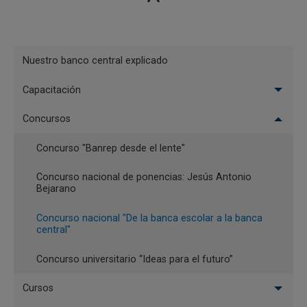
XIII Concurso ‘De la banca
escolar a la banca central’
2025 - ¿Por qué la
Menu
Nuestro banco central explicado
independencia del Banco
Educación
de la República es
Capacitación
Económica
fundamental para la
estabilidad económica del
Concursos
país?
Concurso "Banrep desde el lente"
Concurso nacional de ponencias: Jesús Antonio
Bejarano
Concurso nacional "De la banca escolar a la banca
central"
Concurso universitario “Ideas para el futuro”
MARTES, 10 DE ENERO DE 2023
XII Concurso ‘De la banca
Cursos
escolar a la banca central’