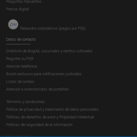
Preguntas frecuentes
VIERNES, 14 DE MARZO DE 2014
Prensa digital
VIII Concurso ‘De la banca
escolar a la banca
central’2014 - ¿Por qué es
Recaudos corporativos (pagos por PSE)
importante que las
Datos de contacto
empresas y las familias
eviten sobreendeudarse?
Directorio de Bogotá, sucursales y centros culturales
Registre su PQR
Atención telefónica
Buzón exclusivo para notificaciones judiciales
Listas de correos
Atención a inversionistas de portafolio
Términos y condiciones
VIERNES, 20 DE ENERO DE 2012
Política de privacidad y tratamiento de datos personales
VII Concurso ‘De la banca
Políticas de derechos de autor y Propiedad intelectual
escolar a la banca central’
Políticas de seguridad de la información
2012 - La importancia de