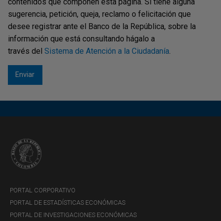
influye en mis decisiones,
contenidos que componen esta página. Si tiene alguna
la política monetaria del
sugerencia, petición, queja, reclamo o felicitación que
Banco de la República?
desee registrar ante el Banco de la República, sobre la
información que está consultando hágalo a
través del
Sistema de Atención a la Ciudadanía
.
JUEVES, 30 DE ENERO DE 2020
X Concurso ‘De la banca
escolar a la banca central’
2018 - ¿Cuáles serían las
decisiones que tomarían
para mantener la inflación
PORTAL CORPORATIVO
controlada y garantizar un
PORTAL DE ESTADÍSTICAS ECONÓMICAS
crecimiento económico
PORTAL DE INVESTIGACIONES ECONÓMICAS
sostenido?