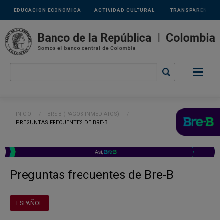
Links
Pasar al contenido principal
EDUCACIÓN ECONÓMICA
ACTIVIDAD CULTURAL
TRANSPARENCIA
secundarios
Ruta de navegación
INICIO
BRE-B (PAGOS INMEDIATOS)
CURRENT:
PREGUNTAS FRECUENTES DE BRE-B
Preguntas frecuentes de Bre-B
ESPAÑOL