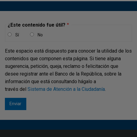
¿Este contenido fue útil?
Sí
No
Este espacio está dispuesto para conocer la utilidad de los
¡Registre sus Llaves!
contenidos que componen esta página. Si tiene alguna
sugerencia, petición, queja, reclamo o felicitación que
desee registrar ante el Banco de la República, sobre la
A partir del
14 de julio de 2025
y en adelante, las
información que está consultando hágalo a
entidades podrán ofrecer Bre-B en los canales digitales
través del
Sistema de Atención a la Ciudadanía
.
para el registro de Llaves. Vera un paso a paso del
registro de Llaves.
Aplicación móvil -
Simulador para ver en el
celular o en la tableta (no olvide agrandar la
pantalla)