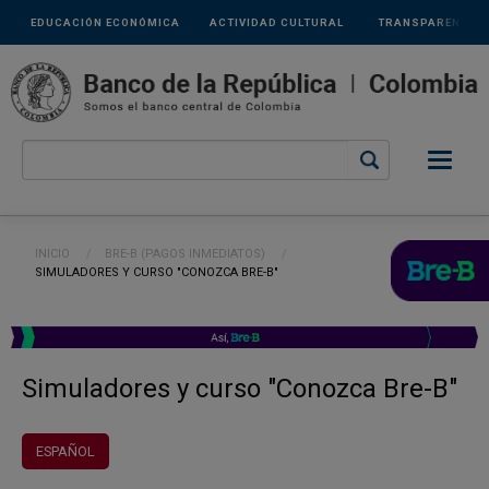
Links
Pasar al contenido principal
EDUCACIÓN ECONÓMICA
ACTIVIDAD CULTURAL
TRANSPARENCIA
secundarios
Ruta de navegación
INICIO
BRE-B (PAGOS INMEDIATOS)
CURRENT:
SIMULADORES Y CURSO "CONOZCA BRE-B"
Simuladores y curso "Conozca Bre-B"
ESPAÑOL