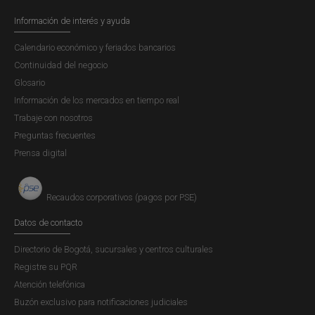
la Llave del receptor y el monto. Le explicamos cómo
Información de interés y ayuda
hacerlo.
Calendario económico y feriados bancarios
Aplicación móvil -
Simulador para ver en el celular
Continuidad del negocio
o en la tableta (no olvide agrandar la pantalla)
Glosario
Información de los mercados en tiempo real
Trabaje con nosotros
Preguntas frecuentes
Prensa digital
Recaudos corporativos (pagos por PSE)
Datos de contacto
Directorio de Bogotá, sucursales y centros culturales
Registre su PQR
Atención telefónica
Buzón exclusivo para notificaciones judiciales
Pague y transfiera con código