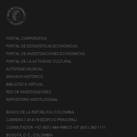
PORTAL CORPORATIVO
PORTAL DE ESTADÍSTICAS ECONÓMICAS
PORTAL DE INVESTIGACIONES ECONÓMICAS
PORTAL DE LA ACTIVIDAD CULTURAL
ACTIVIDAD MUSICAL
ARCHIVO HISTÓRICO
BIBLIOTECA VIRTUAL
Pague y realice transferencias
RED DE INVESTIGADORES
REPOSITORIO INSTITUCIONAL
con Llave
BANCO DE LA REPÚBLICA | COLOMBIA
Desde la
segunda quincena de septiembre de 2025
CARRERA 7 #14-78 (EDIFICIO PRINCIPAL)
con Bre-B podrá hacer transferencias desde donde esté,
CONMUTADOR: +57 (601) 484-9980 Ó +57 (601) 343-1111
en cualquier momento y en segundos. Sólo debe conocer
BOGOTÁ, D. C., COLOMBIA