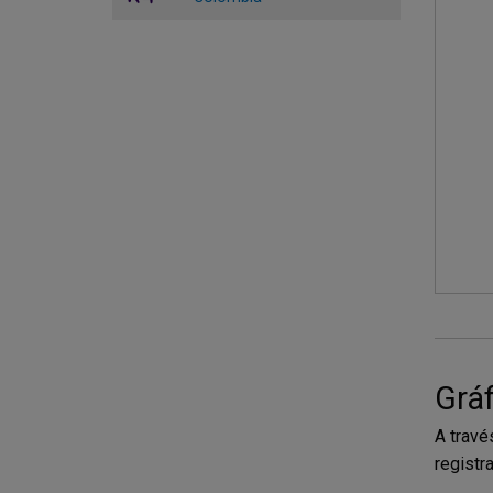
Gráf
A travé
registr