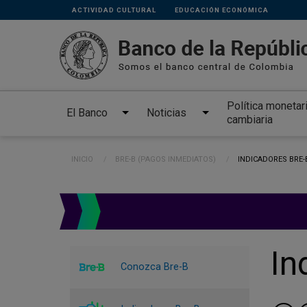
Links
Pasar al contenido principal
ACTIVIDAD CULTURAL
EDUCACIÓN ECONÓMICA
secundarios
Política monetar
El Banco
Noticias
cambiaria
Ruta de navegación
INICIO
BRE-B (PAGOS INMEDIATOS)
CURRENT:
INDICADORES BRE-
In
Conozca Bre-B