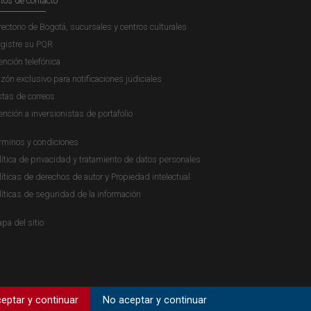
tos de contacto
rectorio de Bogotá, sucursales y centros culturales
gistre su PQR
ención telefónica
zón exclusivo para notificaciones judiciales
stas de correos
ención a inversionistas de portafolio
rminos y condiciones
lítica de privacidad y tratamiento de datos personales
líticas de derechos de autor y Propiedad intelectual
líticas de seguridad de la información
pa del sitio
eptar y continuar
No aceptar y continuar