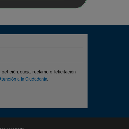
etición, queja, reclamo o felicitación
tención a la Ciudadanía
.