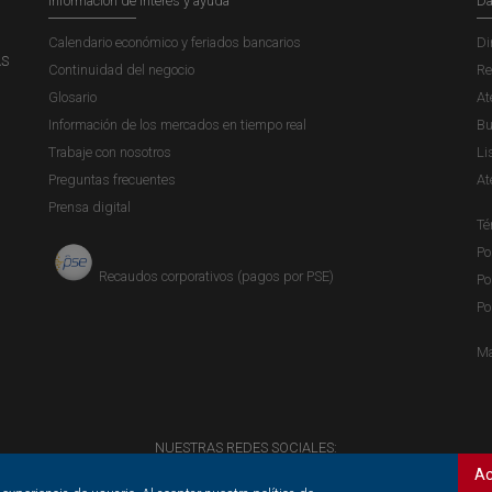
Información de interés y ayuda
Da
Calendario económico y feriados bancarios
Di
AS
Continuidad del negocio
Re
Glosario
At
Información de los mercados en tiempo real
Bu
Trabaje con nosotros
Li
Preguntas frecuentes
At
Prensa digital
Té
Po
Recaudos corporativos (pagos por PSE)
Po
Po
Ma
NUESTRAS REDES SOCIALES:
Ac