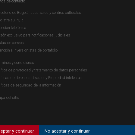
tos de contacto
rectorio de Bogotá, sucursales y centros culturales
gistre su PQR
ención telefónica
zón exclusivo para notificaciones judiciales
stas de correos
ención a inversionistas de portafolio
rminos y condiciones
lítica de privacidad y tratamiento de datos personales
líticas de derechos de autor y Propiedad intelectual
líticas de seguridad de la información
pa del sitio
eptar y continuar
No aceptar y continuar