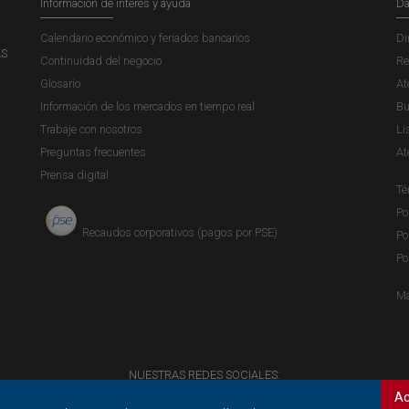
Información de interés y ayuda
Da
Calendario económico y feriados bancarios
Di
AS
Continuidad del negocio
Re
Glosario
At
Información de los mercados en tiempo real
Bu
Trabaje con nosotros
Li
Preguntas frecuentes
At
Prensa digital
Té
Po
Recaudos corporativos (pagos por PSE)
Po
Po
Ma
NUESTRAS REDES SOCIALES:
Ac