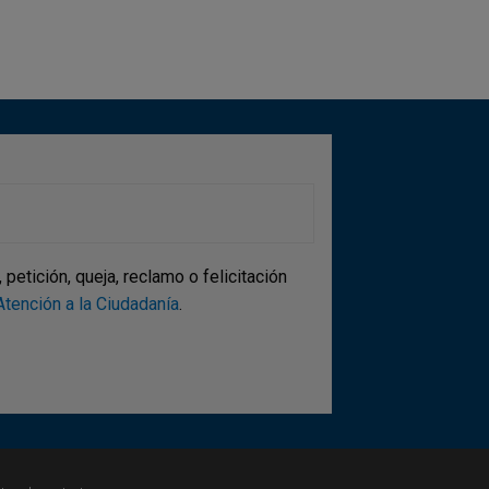
etición, queja, reclamo o felicitación
tención a la Ciudadanía
.