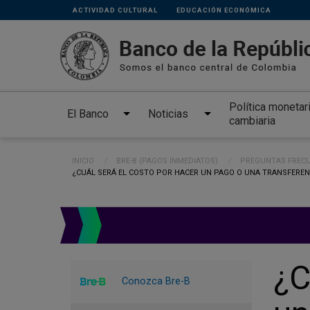
Links
Pasar al contenido principal
ACTIVIDAD CULTURAL
EDUCACIÓN ECONÓMICA
secundarios
Política monetar
El Banco
Noticias
cambiaria
Ruta de navegación
INICIO
BRE-B (PAGOS INMEDIATOS)
PREGUNTAS FRECU
CURRENT:
¿CUÁL SERÁ EL COSTO POR HACER UN PAGO O UNA TRANSFERENC
¿C
Conozca Bre-B