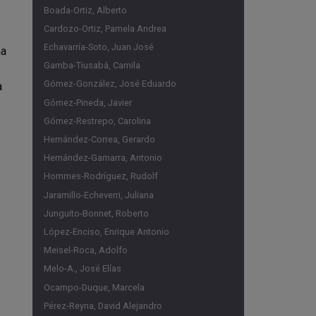
Boada-Ortiz, Alberto
Cardozo-Ortiz, Pamela Andrea
Echavarría-Soto, Juan José
na
Gamba-Tiusabá, Camila
Gómez-González, José Eduardo
a
Gómez-Pineda, Javier
Gómez-Restrepo, Carolina
Hernández-Correa, Gerardo
Hernández-Gamarra, Antonio
Hommes-Rodríguez, Rudolf
Jaramillo-Echeverri, Juliana
Junguito-Bonnet, Roberto
López-Enciso, Enrique Antonio
Meisel-Roca, Adolfo
Melo-A., José Elías
Ocampo-Duque, Marcela
Pérez-Reyna, David Alejandro