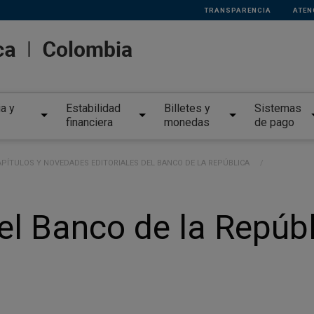
TRANSPARENCIA
ATEN
ia y
Estabilidad
Billetes y
Sistemas
financiera
monedas
de pago
APÍTULOS Y NOVEDADES EDITORIALES DEL BANCO DE LA REPÚBLICA
del Banco de la Repúbl