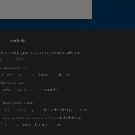
tos de contacto
rectorio de Bogotá, sucursales y centros culturales
gistre su PQR
ención telefónica
zón exclusivo para notificaciones judiciales
stas de correos
ención a inversionistas de portafolio
rminos y condiciones
lítica de privacidad y tratamiento de datos personales
líticas de derechos de autor y Propiedad intelectual
líticas de seguridad de la información