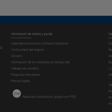
Información de interés y ayuda
Da
Calendario económico y feriados bancarios
Di
AS
Continuidad del negocio
Re
Glosario
At
Información de los mercados en tiempo real
Bu
Trabaje con nosotros
Li
Preguntas frecuentes
At
Prensa digital
Té
Po
Recaudos corporativos (pagos por PSE)
Po
Po