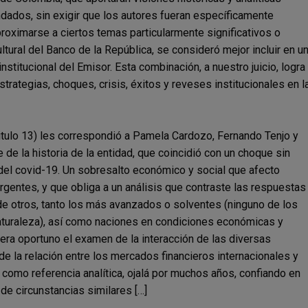
dados, sin exigir que los autores fueran específicamente
proximarse a ciertos temas particularmente significativos o
ultural del Banco de la República, se consideró mejor incluir en u
institucional del Emisor. Esta combinación, a nuestro juicio, logra
trategias, choques, crisis, éxitos y reveses institucionales en l
pitulo 13) les correspondió a Pamela Cardozo, Fernando Tenjo y
de la historia de la entidad, que coincidió con un choque sin
del covid-19. Un sobresalto económico y social que afecto
entes, y que obliga a un análisis que contraste las respuestas
 de otros, tanto los más avanzados o solventes (ninguno de los
naturaleza), así como naciones en condiciones económicas y
era oportuno el examen de la interacción de las diversas
e la relación entre los mercados financieros internacionales y
, como referencia analítica, ojalá por muchos años, confiando en
de circunstancias similares […]