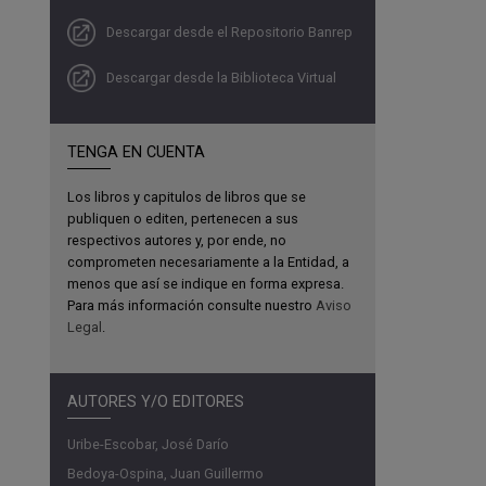
Descargar desde el Repositorio Banrep
Descargar desde la Biblioteca Virtual
TENGA EN CUENTA
Los libros y capitulos de libros que se
publiquen o editen, pertenecen a sus
respectivos autores y, por ende, no
comprometen necesariamente a la Entidad, a
menos que así se indique en forma expresa.
Para más información consulte nuestro
Aviso
Legal
.
AUTORES Y/O EDITORES
Uribe-Escobar, José Darío
Bedoya-Ospina, Juan Guillermo