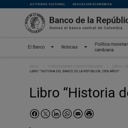
Links
Pasar al contenido principal
ACTIVIDAD CULTURAL
EDUCACIÓN ECONÓMICA
secundarios
Política monetar
El Banco
Noticias
cambiaria
Ruta de navegación
INICIO
PUBLICACIONES E INVESTIGACIONES
LIBROS, C
CURRENT:
LIBRO “HISTORIA DEL BANCO DE LA REPÚBLICA, CIEN AÑOS”
Libro “Historia 
Facebook
Twitter
LinkedIn
WhatsApp
Email