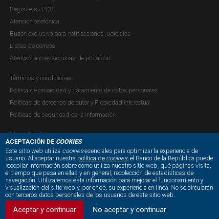
Presentación Informe de Política
Registre su PQR
Atención telefónica
Monetaria - Diciembre de 2015
Buzón exclusivo para notificaciones judiciales
Publicación |
VIERNES, 5 DE FEBRERO DE 2016
Listas de correos
Presentación del Informe de Política Monetaria
realizada
Atención a inversionistas de portafolio
en Bogotá, a cargo de José Darío Uribe.
Términos y condiciones
Política de privacidad y tratamiento de datos personales
Políticas de derechos de autor y Propiedad intelectual
Políticas de seguridad de la información
Presentación Informe de Política
Mapa del sitio
Monetaria - Septiembre de 2015
ACEPTACIÓN DE
COOKIES
Este sitio web utiliza
cookies
esenciales para optimizar la experiencia de
Publicación |
VIERNES, 6 DE NOVIEMBRE DE 2015
usuario. Al aceptar nuestra
política de
cookies
, el Banco de la República puede
recopilar información sobre como utiliza nuestro sitio web, qué páginas visita,
Presentación del Informe de Política Monetaria
realizada
NUESTRAS REDES SOCIALES:
el tiempo que pasa en ellas y en general, recolección de estadísticas de
en Bogotá, a cargo de José Darío Uribe.
navegación. Utilizaremos esta información para mejorar el funcionamiento y
visualización del sitio web y, por ende, su experiencia en línea. No se circularán
con terceros datos personales de los usuarios de este sitio web.
Aceptar y continuar
No aceptar y continuar