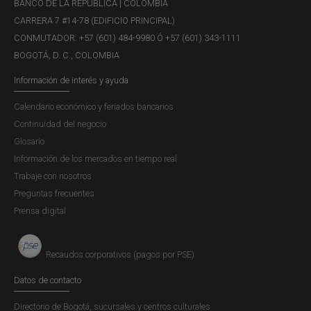
BANCO DE LA REPÚBLICA | COLOMBIA
en Bogotá, a cargo de José Darío Uribe.
CARRERA 7 #14-78 (EDIFICIO PRINCIPAL)
CONMUTADOR: +57 (601) 484-9980 Ó +57 (601) 343-1111
BOGOTÁ, D. C., COLOMBIA
Información de interés y ayuda
Informe de la Junta Directiva al
Calendario económico y feriados bancarios
Congreso de la República - Marzo de
Continuidad del negocio
2016
Glosario
Información de los mercados en tiempo real
Publicación |
VIERNES, 1 DE ABRIL DE 2016
La Junta Directiva del Banco de la República, de
Trabaje con nosotros
conformidad con lo previsto en el artículo 5° de la Ley 31
Preguntas frecuentes
de 1992, presenta a consideración del Honorable
Prensa digital
Congreso de la República un Informe donde se señalan
los resultados macroeconómicos de 2015 y las
Recaudos corporativos (pagos por PSE)
perspectivas para 2016. En los dos últimos...
Datos de contacto
Directorio de Bogotá, sucursales y centros culturales