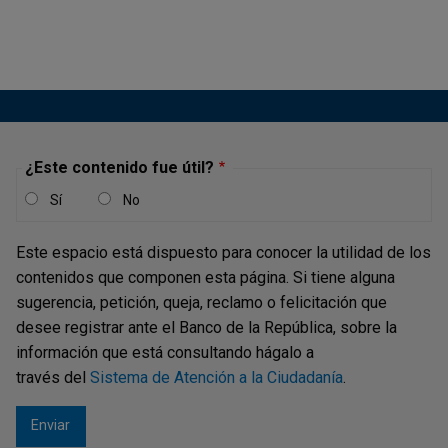
José Darío Uribe, gerente general del Banco de la
República, en el...
Presentación Informe de Política
Monetaria - Septiembre de 2016
¿Este contenido fue útil?
Publicación |
VIERNES, 4 DE NOVIEMBRE DE 2016
Sí
No
Este espacio está dispuesto para conocer la utilidad de los
Presentación Informe de Política
contenidos que componen esta página. Si tiene alguna
Monetaria - Junio de 2016
sugerencia, petición, queja, reclamo o felicitación que
desee registrar ante el Banco de la República, sobre la
Publicación |
VIERNES, 5 DE AGOSTO DE 2016
información que está consultando hágalo a
Presentación del Informe de Política Monetaria
realizada
través del
Sistema de Atención a la Ciudadanía
.
en Bogotá, a cargo de José Darío Uribe.