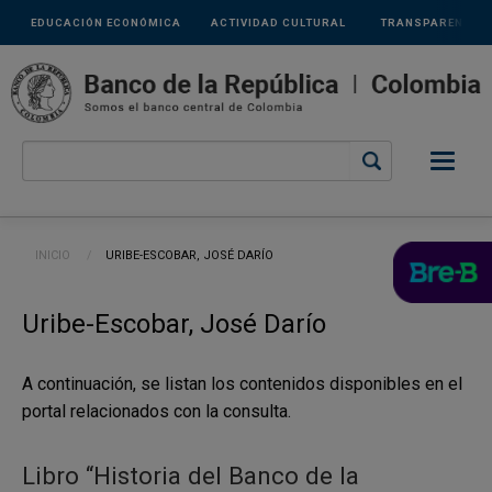
Links
Pasar al contenido principal
EDUCACIÓN ECONÓMICA
ACTIVIDAD CULTURAL
TRANSPARENCIA
secundarios
Ruta de navegación
INICIO
CURRENT:
URIBE-ESCOBAR, JOSÉ DARÍO
Uribe-Escobar, José Darío
A continuación, se listan los contenidos disponibles en el
portal relacionados con la consulta.
Libro “Historia del Banco de la