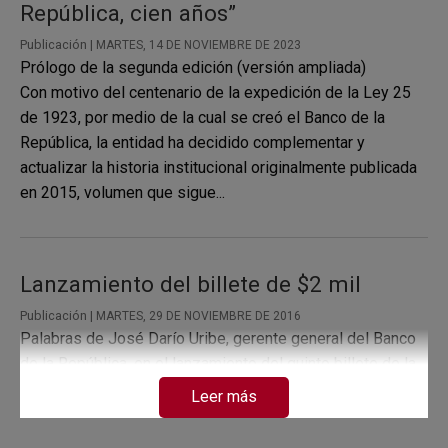
República, cien años”
Publicación |
MARTES, 14 DE NOVIEMBRE DE 2023
Prólogo de la segunda edición (versión ampliada)
Con motivo del centenario de la expedición de la Ley 25
de 1923, por medio de la cual se creó el Banco de la
República, la entidad ha decidido complementar y
actualizar la historia institucional originalmente publicada
en 2015, volumen que sigue...
Lanzamiento del billete de $2 mil
Publicación |
MARTES, 29 DE NOVIEMBRE DE 2016
Palabras de José Darío Uribe, gerente general del Banco
de la República, en el lanzamiento del quinto billete de la
nueva familia desde Envigado, Antioquia
Leer más
Lo invitamos a ver el video con el discurso ofrecido por