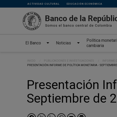
Links
Pasar al contenido principal
ACTIVIDAD CULTURAL
EDUCACIÓN ECONÓMICA
secundarios
Política monetar
El Banco
Noticias
cambiaria
Ruta de navegación
INICIO
PUBLICACIONES E INVESTIGACIONES
INFORME D
CURRENT:
PRESENTACIÓN INFORME DE POLÍTICA MONETARIA - SEPTIEMBRE
Presentación Inf
Septiembre de 
Facebook
Twitter
LinkedIn
WhatsApp
Email