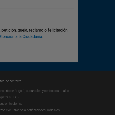
etición, queja, reclamo o felicitación
tención a la Ciudadanía
.
tos de contacto
rectorio de Bogotá, sucursales y centros culturales
gistre su PQR
ención telefónica
zón exclusivo para notificaciones judiciales