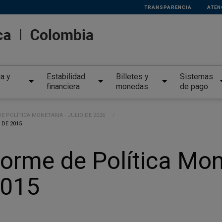
TRANSPARENCIA
ATEN
ia y
Estabilidad
Billetes y
Sistemas
financiera
monedas
de pago
E POLÍTICA MONETARIA - JULIO DE 2026
 DE 2015
orme de Política Mon
2015