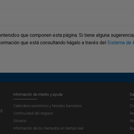
ontenidos que componen esta página. Si tiene alguna sugerencia, p
nformación que está consultando hágalo a través del
Sistema de A
Información de interés y ayuda
Da
Calendario económico y feriados bancarios
Di
AS
Continuidad del negocio
Re
Glosario
At
Información de los mercados en tiempo real
Bu