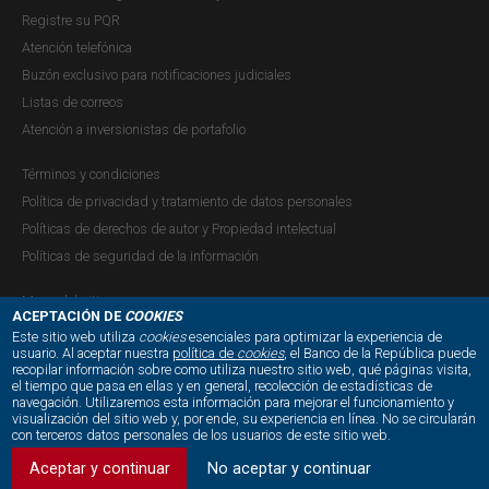
el papel que las condiciones financieras de los bancos,
Registre su PQR
reflejadas en la información recopilada a nivel individual,
Atención telefónica
tienen en la transmisión de la política monetaria. El tipo de
Buzón exclusivo para notificaciones judiciales
modelo...
Listas de correos
Atención a inversionistas de portafolio
Términos y condiciones
Revista Ensayos Sobre Política
Política de privacidad y tratamiento de datos personales
Económica (ESPE) - Flujos de Capital y
Políticas de derechos de autor y Propiedad intelectual
Políticas de seguridad de la información
Fragilidad Financiera en Colombia
Publicación |
VIERNES, 5 DE JULIO DE 2013
Mapa del sitio
ACEPTACIÓN DE
COOKIES
Una de las características más sobresalientes del
Este sitio web utiliza
cookies
esenciales para optimizar la experiencia de
desarrollo económico global reciente ha sido la
usuario. Al aceptar nuestra
política de
cookies
, el Banco de la República puede
recopilar información sobre como utiliza nuestro sitio web, qué páginas visita,
profundización de la integración económica y financiera
NUESTRAS REDES SOCIALES:
el tiempo que pasa en ellas y en general, recolección de estadísticas de
navegación. Utilizaremos esta información para mejorar el funcionamiento y
entre las economías desarrolladas y emergentes. La
visualización del sitio web y, por ende, su experiencia en línea. No se circularán
mayor interdependencia entre países ha llevado a que en
con terceros datos personales de los usuarios de este sitio web.
las últimas dos décadas se haya...
Aceptar y continuar
No aceptar y continuar