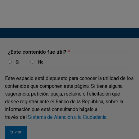
aproximadamente una centésima parte de la capitalización
de mercado de la Bolsa de Nueva York (NYSE).
Borradores de Economía - El Uso de
Efectivo y Tarjetas Débito y Crédito en
¿Este contenido fue útil?
Colombia
Sí
No
Publicación |
MIÉRCOLES, 13 DE JULIO DE 2016
En este documento presentamos una radiografía sobre el
Este espacio está dispuesto para conocer la utilidad de los
uso del efectivo y de las tarjetas débito y crédito en
contenidos que componen esta página. Si tiene alguna
Colombia, haciendo énfasis en la evolución histórica de su
sugerencia, petición, queja, reclamo o felicitación que
utilización. También se discuten algunos factores que
desee registrar ante el Banco de la República, sobre la
explican el alto uso del efectivo que persiste en el país.
información que está consultando hágalo a
Adicionalmente...
través del
Sistema de Atención a la Ciudadanía
.