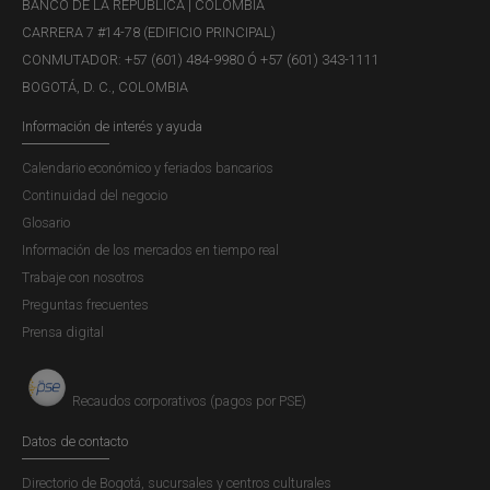
wrong
BANCO DE LA REPÚBLICA | COLOMBIA
CARRERA 7 #14-78 (EDIFICIO PRINCIPAL)
Publicación |
JUEVES, 2 DE OCTUBRE DE 2025
CONMUTADOR: +57 (601) 484-9980 Ó +57 (601) 343-1111
In the present paper we remark that the absence of an
BOGOTÁ, D. C., COLOMBIA
intrinsic or fundamental value represents a problem for
the stability of the bitcoin’s price as an asset. In addition,
Información de interés y ayuda
we consider some financial stability concerns that derive
Calendario económico y feriados bancarios
from the hypothesis that the bitcoin will survive as an
Continuidad del negocio
asset...
Glosario
Información de los mercados en tiempo real
Trabaje con nosotros
Revista Ensayos Sobre Política
Preguntas frecuentes
Económica (ESPE) - El Canal de
Prensa digital
Préstamos de la Política Monetaria en
Colombia. Un Enfoque FAVAR
Recaudos corporativos (pagos por PSE)
Publicación |
VIERNES, 5 DE JULIO DE 2013
Datos de contacto
En este trabajo se utiliza un modelo FAVAR (Factor
Augmented Vector Autoregression) con el fin de examinar
Directorio de Bogotá, sucursales y centros culturales