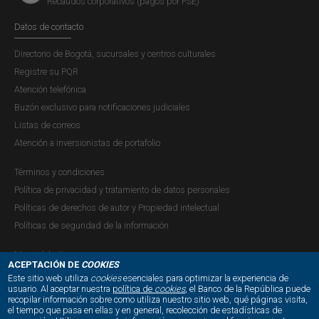
Recaudos corporativos (pagos por PSE)
Datos de contacto
Directorio de Bogotá, sucursales y centros culturales
Registre su PQR
Atención telefónica
Buzón exclusivo para notificaciones judiciales
Listas de correos
Atención a inversionistas de portafolio
Términos y condiciones
Política de privacidad y tratamiento de datos personales
Pasivos
Políticas de derechos de autor y Propiedad intelectual
USD 518.052 m
Políticas de seguridad de la información
Mapa del sitio
ACEPTACIÓN DE
COOKIES
Este sitio web utiliza
cookies
esenciales para optimizar la experiencia de
usuario. Al aceptar nuestra
política de
cookies
, el Banco de la República puede
recopilar información sobre como utiliza nuestro sitio web, qué páginas visita,
NUESTRAS REDES SOCIALES:
el tiempo que pasa en ellas y en general, recolección de estadísticas de