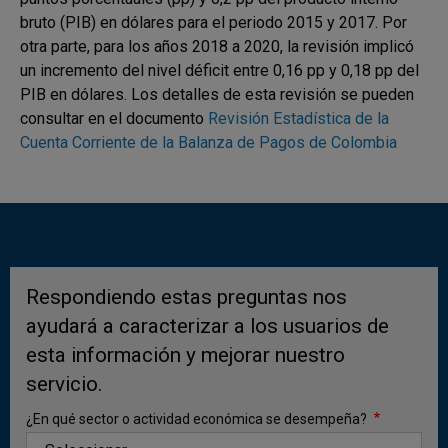
renta de factores (Gráfico 1).
bruto (PIB) en dólares para el periodo 2015 y 2017. Por
otra parte, para los años 2018 a 2020, la revisión implicó
Con respecto al primer trimestre del año 2025, el
un incremento del nivel déficit entre 0,16 pp y 0,18 pp del
déficit corriente del primer trimestre del 2026 es
PIB en dólares. Los detalles de esta revisión se pueden
inferior en USD 91 m (0,33 pp. del PIB),
consultar en el documento
Revisión Estadística de la
comportamiento que se explica por el aumento en los
Cuenta Corriente de la Balanza de Pagos de Colombia
ingresos netos por transferencias corrientes y la
reducción en el déficit comercial de bienes. Lo anterior
fue compensado parcialmente por los mayores
egresos netos del rubro renta de los factores y el
menor superávit comercial de servicios.
Respondiendo estas preguntas nos
ayudará a caracterizar a los usuarios de
esta información y mejorar nuestro
servicio.
¿En qué sector o actividad económica se desempeña?