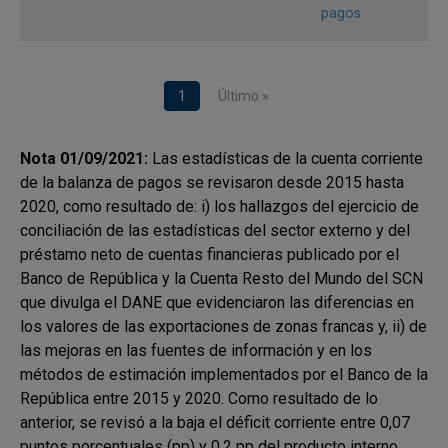
pagos
Fuente:
Banco de la República
Paginación
Página actual
1
Última página
Último »
2. Evolución trimestral y anual de la
cuenta corriente y la cuenta financiera
Nota 01/09/2021:
Las estadísticas de la cuenta corriente
de la balanza de pagos de Colombia
de la balanza de pagos se revisaron desde 2015 hasta
a) Cuenta corriente
2020, como resultado de: i) los hallazgos del ejercicio de
conciliación de las estadísticas del sector externo y del
El déficit corriente estimado para el primer trimestre de
préstamo neto de cuentas financieras publicado por el
2025 (USD 1.573 m, 1,2 % del PIB) comparado con el
Banco de República y la Cuenta Resto del Mundo del SCN
trimestre inmediatamente anterior, se redujo en USD
que divulga el DANE que evidenciaron las diferencias en
2.351 m, Este comportamiento obedeció
los valores de las exportaciones de zonas francas y, ii) de
principalmente a un menor déficit de la balanza
las mejoras en las fuentes de información y en los
comercial de bienes y al aumento de los ingresos
métodos de estimación implementados por el Banco de la
netos por transferencias, al cambio de signo de la
República entre 2015 y 2020. Como resultado de lo
balanza comercial de servicios al pasar de déficit a
anterior, se revisó a la baja el déficit corriente entre 0,07
superávit y a la disminución de los egresos netos de la
puntos porcentuales (pp) y 0,2 pp del producto interno