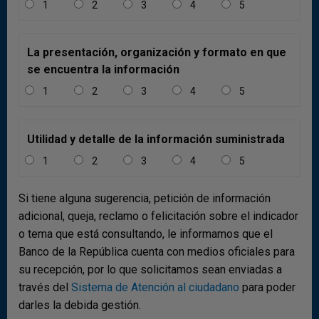
constitución de activos en el exterior, lo cual fue
1
2
3
4
5
compensado parcialmente por los mayores flujos de
inversión extranjera directa.
La presentación, organización y formato en que
Comparado con el primer trimestre del 2025, la cuenta
se encuentra la información
financiera del primer trimestre del 2026 presentó
1
2
3
4
5
menores entradas netas por USD 457 m, dinámica que
se explica principalmente por la constitución de
depósitos en el exterior y las mayores amortizaciones
Utilidad y detalle de la información suministrada
netas por créditos externos, compensados
1
2
3
4
5
parcialmente por el mayor financiamiento externo por
concepto de inversión extranjera directa e inversiones
Si tiene alguna sugerencia, petición de información
de cartera y por las mayores liquidaciones de activos
adicional, queja, reclamo o felicitación sobre el indicador
externos de cartera.
o tema que está consultando, le informamos que el
Banco de la República cuenta con medios oficiales para
su recepción, por lo que solicitamos sean enviadas a
través del
Sistema de Atención al ciudadano
para poder
darles la debida gestión.