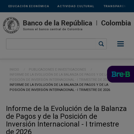
Links
Pasar al contenido principal
EDUCACIÓN ECONÓMICA
ACTIVIDAD CULTURAL
TRANSPARENCIA
secundarios
Ruta de navegación
INICIO
PUBLICACIONES E INVESTIGACIONES
INFORME DE LA EVOLUCIÓN DE LA BALANZA DE PAGOS Y DE LA
POSICIÓN DE INVERSIÓN INTERNACIONAL - I TRIMESTRE DE 2023
CURRENT:
INFORME DE LA EVOLUCIÓN DE LA BALANZA DE PAGOS Y DE LA
POSICIÓN DE INVERSIÓN INTERNACIONAL - I TRIMESTRE DE 2026
Informe de la Evolución de la Balanza
de Pagos y de la Posición de
Inversión Internacional - I trimestre
de 2026