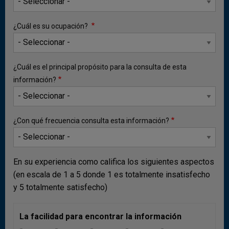
¿Cuál es su ocupación?
¿Cuál es el principal propósito para la consulta de esta
información?
¿Con qué frecuencia consulta esta información?
b) Cuenta financiera
Las entradas netas de capital de USD 954 m (0,7 % del
En su experiencia como califica los siguientes aspectos
PIB) registradas en la cuenta financiera durante el
(en escala de 1 a 5 donde 1 es totalmente insatisfecho
primer trimestre de 2026 mostraron una reducción en
y 5 totalmente satisfecho)
USD 2.257 m con relación al trimestre inmediatamente
anterior. Este resultado se explica por los menores
La facilidad para encontrar la información
ingresos externos por inversión de cartera y la mayor