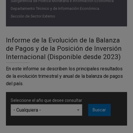
Subgerencia de Política Monetaria e Información Económica
Departamento Técnico y de Información Económica
Cifras como porcentaje del PIB
Sección de Sector Externo
Informe de la Evolución de la Balanza
de Pagos y de la Posición de Inversión
Internacional (Disponible desde 2023)
En este informe se describen los principales resultados
de la evolución trimestral y anual de la balanza de pagos
del país.
Fuente:
Banco de la República
Seleccione el año que desee consultar
En la cuenta financiera para el primer trimestre de 2026,
se estiman entradas netas de capital por USD 954 m que
corresponden a ingresos de capital extranjero (USD 8.346
m), salidas de capital colombiano (USD 7.261 m), pagos