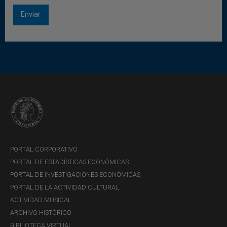
PORTAL CORPORATIVO
PORTAL DE ESTADÍSTICAS ECONÓMICAS
PORTAL DE INVESTIGACIONES ECONÓMICAS
3. Posición de inversión internacional
PORTAL DE LA ACTIVIDAD CULTURAL
(PII)
ACTIVIDAD MUSICAL
ARCHIVO HISTÓRICO
Al final de marzo de 2026, Colombia registró una posición
BIBLIOTECA VIRTUAL