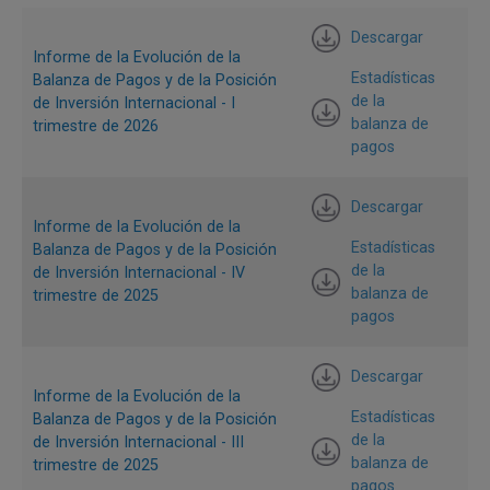
de no residentes a residentes por ganancias en
Descargar
operaciones de derivados financieros (USD 411 m), y al
Informe de la Evolución de la
aumento de las reservas internacionales por concepto de
Estadísticas
Balanza de Pagos y de la Posición
transacciones de balanza de pagos (USD 543 m) (Gráfico
de la
de Inversión Internacional - I
balanza de
trimestre de 2026
2).
pagos
Gráfico 2. Componentes de la cuenta financiera de la
balanza de pagos de Colombia
Descargar
Informe de la Evolución de la
Cifras en millones de dólares
Estadísticas
Balanza de Pagos y de la Posición
de la
de Inversión Internacional - IV
balanza de
trimestre de 2025
pagos
Descargar
Informe de la Evolución de la
Estadísticas
Balanza de Pagos y de la Posición
de la
de Inversión Internacional - III
balanza de
trimestre de 2025
pagos