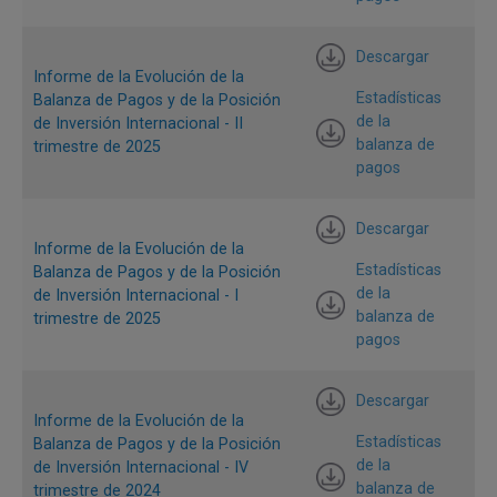
Descargar
Cifras como porcentaje del PIB
Informe de la Evolución de la
Estadísticas
Balanza de Pagos y de la Posición
de la
de Inversión Internacional - II
balanza de
trimestre de 2025
pagos
Descargar
Informe de la Evolución de la
Estadísticas
Balanza de Pagos y de la Posición
de la
de Inversión Internacional - I
balanza de
trimestre de 2025
pagos
Nota:
De acuerdo con la sexta versión del manual de balanza de
Descargar
pagos del Fondo Monetario Internacional, la cuenta financiera se
Informe de la Evolución de la
presenta con el mismo signo de la cuenta corriente. Por ejemplo, si la
Estadísticas
Balanza de Pagos y de la Posición
cuenta corriente es deficitaria, la cuenta financiera es negativa
de la
de Inversión Internacional - IV
indicando que la economía acude a financiación externa y/o liquidar
balanza de
trimestre de 2024
sus activos externos para financiar su exceso de gasto corriente.