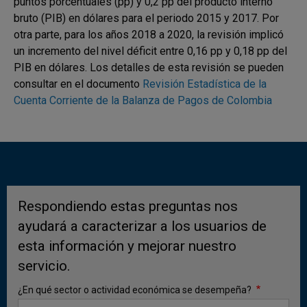
puntos porcentuales (pp) y 0,2 pp del producto interno
Fuente:
Banco de la República
bruto (PIB) en dólares para el periodo 2015 y 2017. Por
otra parte, para los años 2018 a 2020, la revisión implicó
un incremento del nivel déficit entre 0,16 pp y 0,18 pp del
PIB en dólares. Los detalles de esta revisión se pueden
2. Evolución trimestral y anual de la
consultar en el documento
Revisión Estadística de la
cuenta corriente y la cuenta financiera
Cuenta Corriente de la Balanza de Pagos de Colombia
de la balanza de pagos de Colombia
a) Cuenta corriente
El déficit corriente estimado para el primer trimestre de
2025 (USD 1.573 m, 1,2 % del PIB) comparado con el
trimestre inmediatamente anterior, se redujo en USD
Respondiendo estas preguntas nos
2.351 m, Este comportamiento obedeció
ayudará a caracterizar a los usuarios de
principalmente a un menor déficit de la balanza
esta información y mejorar nuestro
comercial de bienes y al aumento de los ingresos
netos por transferencias, al cambio de signo de la
servicio.
balanza comercial de servicios al pasar de déficit a
¿En qué sector o actividad económica se desempeña?
superávit y a la disminución de los egresos netos de la