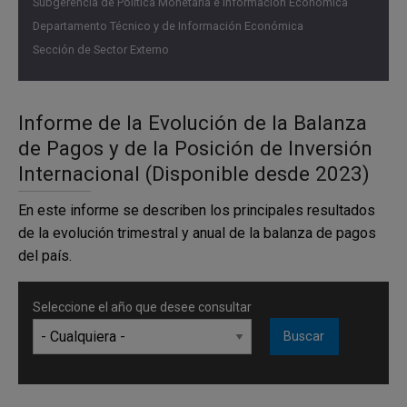
Subgerencia de Política Monetaria e Información Económica
Departamento Técnico y de Información Económica
Cifras como porcentaje del PIB
Sección de Sector Externo
Informe de la Evolución de la Balanza
de Pagos y de la Posición de Inversión
Internacional (Disponible desde 2023)
En este informe se describen los principales resultados
de la evolución trimestral y anual de la balanza de pagos
del país.
Fuente:
Banco de la República
Seleccione el año que desee consultar
En la cuenta financiera para el primer trimestre de 2026,
se estiman entradas netas de capital por USD 954 m que
corresponden a ingresos de capital extranjero (USD 8.346
m), salidas de capital colombiano (USD 7.261 m), pagos