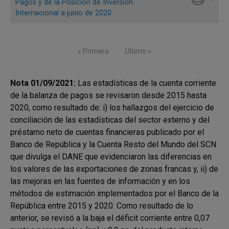
Pagos y de la Posición de Inversión
Internacional a junio de 2020
Cifras como porcentaje del PIB
Paginación
Primera página
« Primero
Última página
Último »
Nota 01/09/2021:
Las estadísticas de la cuenta corriente
de la balanza de pagos se revisaron desde 2015 hasta
2020, como resultado de: i) los hallazgos del ejercicio de
conciliación de las estadísticas del sector externo y del
préstamo neto de cuentas financieras publicado por el
Banco de República y la Cuenta Resto del Mundo del SCN
que divulga el DANE que evidenciaron las diferencias en
los valores de las exportaciones de zonas francas y, ii) de
Nota:
De acuerdo con la sexta versión del manual de balanza de
las mejoras en las fuentes de información y en los
pagos del Fondo Monetario Internacional, la cuenta financiera se
métodos de estimación implementados por el Banco de la
presenta con el mismo signo de la cuenta corriente. Por ejemplo, si la
República entre 2015 y 2020. Como resultado de lo
cuenta corriente es deficitaria, la cuenta financiera es negativa
anterior, se revisó a la baja el déficit corriente entre 0,07
indicando que la economía acude a financiación externa y/o liquidar
sus activos externos para financiar su exceso de gasto corriente.