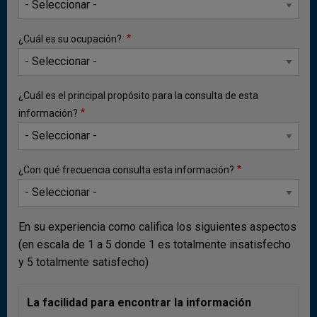
renta de factores (Gráfico 1).
Con respecto al primer trimestre del año 2025, el
¿Cuál es su ocupación?
déficit corriente del primer trimestre del 2026 es
inferior en USD 91 m (0,33 pp. del PIB),
comportamiento que se explica por el aumento en los
¿Cuál es el principal propósito para la consulta de esta
ingresos netos por transferencias corrientes y la
información?
reducción en el déficit comercial de bienes. Lo anterior
fue compensado parcialmente por los mayores
egresos netos del rubro renta de los factores y el
¿Con qué frecuencia consulta esta información?
menor superávit comercial de servicios.
En su experiencia como califica los siguientes aspectos
(en escala de 1 a 5 donde 1 es totalmente insatisfecho
y 5 totalmente satisfecho)
La facilidad para encontrar la información