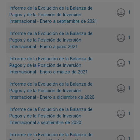
de no residentes a residentes por ganancias en
Informe de la Evolución de la Balanza de
1
operaciones de derivados financieros (USD 411 m), y al
Pagos y de la Posición de Inversión
aumento de las reservas internacionales por concepto de
Internacional - Enero a septiembre de 2021
transacciones de balanza de pagos (USD 543 m) (Gráfico
Informe de la Evolución de la Balanza de
2).
1
Pagos y de la Posición de Inversión
Internacional - Enero a junio 2021
Gráfico 2. Componentes de la cuenta financiera de la
balanza de pagos de Colombia
Informe de la Evolución de la Balanza de
1
Pagos y de la Posición de Inversión
Cifras en millones de dólares
Internacional - Enero a marzo de 2021
Informe de la Evolución de la Balanza de
1
Pagos y de la Posición de Inversión
Internacional - Enero a diciembre de 2020
Informe de la Evolución de la Balanza de
1
Pagos y de la Posición de Inversión
Internacional a septiembre de 2020
Informe de la Evolución de la Balanza de
1