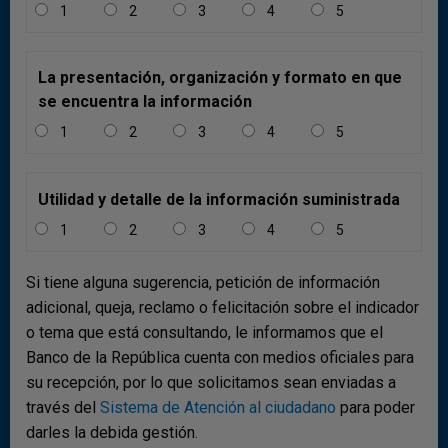
1
2
3
4
5
La presentación, organización y formato en que
se encuentra la información
1
2
3
4
5
Utilidad y detalle de la información suministrada
1
2
3
4
5
b) Cuenta financiera
Si tiene alguna sugerencia, petición de información
Las entradas netas de capital de USD 954 m (0,7 % del
adicional, queja, reclamo o felicitación sobre el indicador
PIB) registradas en la cuenta financiera durante el
o tema que está consultando, le informamos que el
primer trimestre de 2026 mostraron una reducción en
Banco de la República cuenta con medios oficiales para
USD 2.257 m con relación al trimestre inmediatamente
su recepción, por lo que solicitamos sean enviadas a
anterior. Este resultado se explica por los menores
través del
Sistema de Atención al ciudadano
para poder
ingresos externos por inversión de cartera y la mayor
darles la debida gestión.