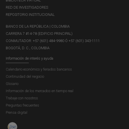
BIBLIOTECA VIRTUAL
RED DE INVESTIGADORES
REPOSITORIO INSTITUCIONAL
BANCO DE LA REPÚBLICA | COLOMBIA
CARRERA 7 #14-78 (EDIFICIO PRINCIPAL)
CONMUTADOR: +57 (601) 484-9980 Ó +57 (601) 343-1111
BOGOTÁ, D. C., COLOMBIA
Información de interés y ayuda
Calendario económico y feriados bancarios
Continuidad del negocio
Glosario
Información de los mercados en tiempo real
Trabaje con nosotros
3. Posición de inversión internacional
Preguntas frecuentes
(PII)
Prensa digital
Al final de marzo de 2026, Colombia registró una posición