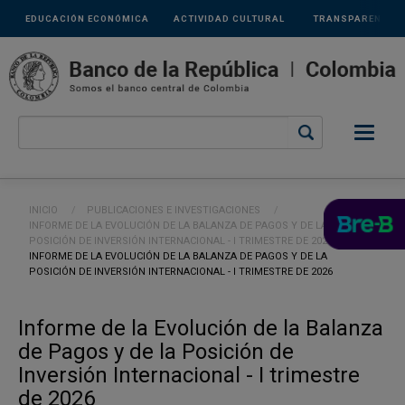
Links
Pasar al contenido principal
EDUCACIÓN ECONÓMICA
ACTIVIDAD CULTURAL
TRANSPARENCIA
secundarios
Ruta de navegación
INICIO
PUBLICACIONES E INVESTIGACIONES
INFORME DE LA EVOLUCIÓN DE LA BALANZA DE PAGOS Y DE LA
POSICIÓN DE INVERSIÓN INTERNACIONAL - I TRIMESTRE DE 2023
CURRENT:
INFORME DE LA EVOLUCIÓN DE LA BALANZA DE PAGOS Y DE LA
POSICIÓN DE INVERSIÓN INTERNACIONAL - I TRIMESTRE DE 2026
Informe de la Evolución de la Balanza
de Pagos y de la Posición de
Inversión Internacional - I trimestre
de 2026