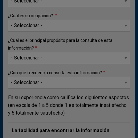
¿Cuál es su ocupación?
¿Cuál es el principal propósito para la consulta de esta
información?
¿Con qué frecuencia consulta esta información?
b) Cuenta financiera
Las entradas netas de capital de USD 1.835 m (1,7 %
En su experiencia como califica los siguientes aspectos
del PIB) registradas en la cuenta financiera durante el
(en escala de 1 a 5 donde 1 es totalmente insatisfecho
primer trimestre de 2025 mostraron una reducción en
y 5 totalmente satisfecho)
USD 204 m con relación al trimestre inmediatamente
anterior. Este resultado se explica por la constitución
La facilidad para encontrar la información
de activos externos de cartera y la reducción de los