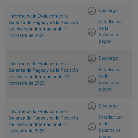
operaciones de derivados financieros (USD 422 m), y al
Descargar
aumento de las reservas internacionales por concepto de
Informe de la Evolución de la
transacciones de balanza de pagos (USD 564 m) (Gráfico
Estadísticas
Balanza de Pagos y de la Posición
de la
de Inversión Internacional - I
2).
balanza de
trimestre de 2026
pagos
Gráfico 2. Componentes de la cuenta financiera de la
balanza de pagos de Colombia
Descargar
Cifras en millones de dólares
Informe de la Evolución de la
Estadísticas
Balanza de Pagos y de la Posición
de la
de Inversión Internacional - IV
balanza de
trimestre de 2025
pagos
Descargar
Informe de la Evolución de la
Estadísticas
Balanza de Pagos y de la Posición
de la
de Inversión Internacional - III
balanza de
trimestre de 2025
pagos