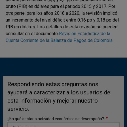
bruto (PIB) en dólares para el periodo 2015 y 2017. Por
Con respecto al primer trimestre del año 2024, el
otra parte, para los años 2018 a 2020, la revisión implicó
déficit corriente del primer trimestre del 2025 es mayor
un incremento del nivel déficit entre 0,16 pp y 0,18 pp del
en USD 346 m (0,3 pp. del PIB), comportamiento que
PIB en dólares. Los detalles de esta revisión se pueden
se explica principalmente por la ampliación en el déficit
consultar en el documento
Revisión Estadística de la
comercial de bienes y la reducción del superávit en la
Cuenta Corriente de la Balanza de Pagos de Colombia
balanza comercial de servicios. Estos resultados
fueron compensados parcialmente por el incremento
en los ingresos netos por transferencias corrientes y
por los menores egresos netos del rubro renta de los
factores.
Respondiendo estas preguntas nos
ayudará a caracterizar a los usuarios de
esta información y mejorar nuestro
servicio.
¿En qué sector o actividad económica se desempeña?