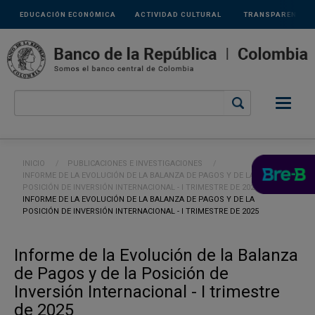
Links
Pasar al contenido principal
EDUCACIÓN ECONÓMICA
ACTIVIDAD CULTURAL
TRANSPARENCIA
secundarios
Ruta de navegación
INICIO
PUBLICACIONES E INVESTIGACIONES
INFORME DE LA EVOLUCIÓN DE LA BALANZA DE PAGOS Y DE LA
POSICIÓN DE INVERSIÓN INTERNACIONAL - I TRIMESTRE DE 2023
CURRENT:
INFORME DE LA EVOLUCIÓN DE LA BALANZA DE PAGOS Y DE LA
POSICIÓN DE INVERSIÓN INTERNACIONAL - I TRIMESTRE DE 2025
Informe de la Evolución de la Balanza
de Pagos y de la Posición de
Inversión Internacional - I trimestre
de 2025