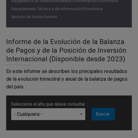
Subgerencia de Política Monetaria e Información Económica
Cifras como porcentaje del PIB
Departamento Técnico y de Información Económica
Sección de Sector Externo
Informe de la Evolución de la Balanza
de Pagos y de la Posición de Inversión
Internacional (Disponible desde 2023)
En este informe se describen los principales resultados
de la evolución trimestral y anual de la balanza de pagos
del país.
Fuente:
Banco de la República
Seleccione el año que desee consultar
En la cuenta financiera para el primer trimestre de 2025,
se estiman entradas netas de capital por USD 1.835 m
que corresponden a ingresos de capital extranjero (USD
4.765 m), salidas de capital colombiano (USD 2.789 m),
pagos de no residentes a residentes por ganancias en