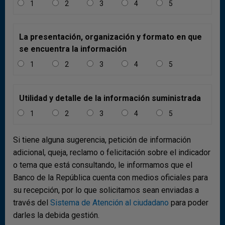
1
2
3
4
5
flujos de inversión extranjera directa, lo cual fue
compensado parcialmente por la liquidación de
depósitos en el exterior.
La presentación, organización y formato en que
se encuentra la información
Comparado con el primer trimestre del 2024, la cuenta
financiera del primer trimestre del 2025 presentó
1
2
3
4
5
mayores entradas netas por USD 234 m, dinámica que
se explica principalmente por el mayor financiamiento
Utilidad y detalle de la información suministrada
externo por concepto de préstamos e inversiones de
cartera y por la liquidación de depósitos en el exterior,
1
2
3
4
5
compensados parcialmente por las mayores
constituciones de activos externos de cartera.
Si tiene alguna sugerencia, petición de información
adicional, queja, reclamo o felicitación sobre el indicador
o tema que está consultando, le informamos que el
Banco de la República cuenta con medios oficiales para
su recepción, por lo que solicitamos sean enviadas a
través del
Sistema de Atención al ciudadano
para poder
darles la debida gestión.