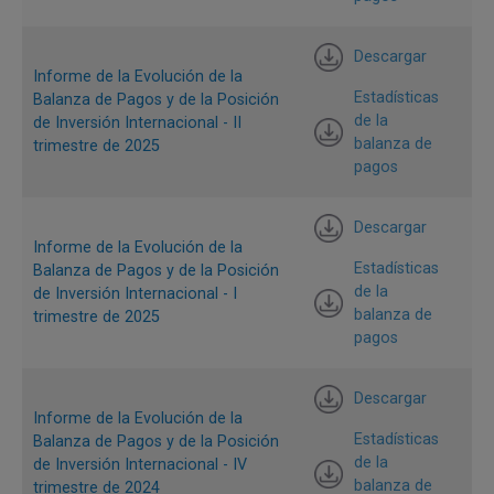
Cifras como porcentaje del PIB
Descargar
Informe de la Evolución de la
Estadísticas
Balanza de Pagos y de la Posición
de la
de Inversión Internacional - II
balanza de
trimestre de 2025
pagos
Descargar
Informe de la Evolución de la
Estadísticas
Balanza de Pagos y de la Posición
de la
de Inversión Internacional - I
balanza de
trimestre de 2025
pagos
Nota:
De acuerdo con la sexta versión del manual de balanza de
pagos del Fondo Monetario Internacional, la cuenta financiera se
Descargar
presenta con el mismo signo de la cuenta corriente. Por ejemplo, si la
Informe de la Evolución de la
cuenta corriente es deficitaria, la cuenta financiera es negativa
Estadísticas
Balanza de Pagos y de la Posición
indicando que la economía acude a financiación externa y/o liquidar
de la
de Inversión Internacional - IV
sus activos externos para financiar su exceso de gasto corriente.
balanza de
trimestre de 2024