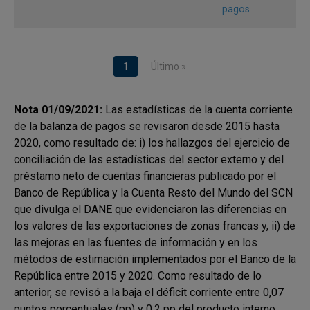
Fuente:
Banco de la República
pagos
Paginación
2. Evolución trimestral y anual de la
Página actual
1
Última página
Último »
cuenta corriente y la cuenta financiera
de la balanza de pagos de Colombia
Nota 01/09/2021:
Las estadísticas de la cuenta corriente
a) Cuenta corriente
de la balanza de pagos se revisaron desde 2015 hasta
2020, como resultado de: i) los hallazgos del ejercicio de
El déficit corriente estimado para el primer trimestre de
conciliación de las estadísticas del sector externo y del
2025 (USD 2.290 m, 2,2 % del PIB) comparado con el
préstamo neto de cuentas financieras publicado por el
trimestre inmediatamente anterior, se incrementó en
Banco de República y la Cuenta Resto del Mundo del SCN
USD 32 m, debido principalmente a la reducción del
que divulga el DANE que evidenciaron las diferencias en
superávit de las transferencias corrientes y el mayor
los valores de las exportaciones de zonas francas y, ii) de
déficit de la balanza comercial de bienes
las mejoras en las fuentes de información y en los
compensados parcialmente por la variación favorable
métodos de estimación implementados por el Banco de la
en la balanza comercial de servicios y la disminución
República entre 2015 y 2020. Como resultado de lo
de los egresos netos de la renta de factores (Gráfico
anterior, se revisó a la baja el déficit corriente entre 0,07
1).
puntos porcentuales (pp) y 0,2 pp del producto interno