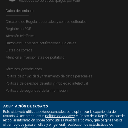
Recaudos corporativos (pagos por PSE)
Datos de contacto
Directorio de Bogotá, sucursales y centros culturales
Registre su PQR
Atención telefónica
Buzón exclusivo para notificaciones judiciales
Listas de correos
Atención a inversionistas de portafolio
Pasivos
Términos y condiciones
USD 468.489 m
Política de privacidad y tratamiento de datos personales
Políticas de derechos de autor y Propiedad intelectual
Políticas de seguridad de la información
Mapa del sitio
ACEPTACIÓN DE
COOKIES
Este sitio web utiliza
cookies
esenciales para optimizar la experiencia de
usuario. Al aceptar nuestra
política de
cookies
, el Banco de la República puede
recopilar información sobre como utiliza nuestro sitio web, qué páginas visita,
NUESTRAS REDES SOCIALES:
el tiempo que pasa en ellas y en general, recolección de estadísticas de