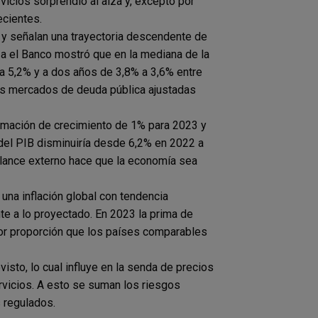
rvicios sorprendió al alza y, excepto por
ecientes.
 y señalan una trayectoria descendente de
iza el Banco mostró que en la mediana de la
 a 5,2% y a dos años de 3,8% a 3,6% entre
los mercados de deuda pública ajustadas
timación de crecimiento de 1% para 2023 y
 del PIB disminuiría desde 6,2% en 2022 a
alance externo hace que la economía sea
una inflación global con tendencia
e a lo proyectado. En 2023 la prima de
or proporción que los países comparables
isto, lo cual influye en la senda de precios
rvicios. A esto se suman los riesgos
s regulados.