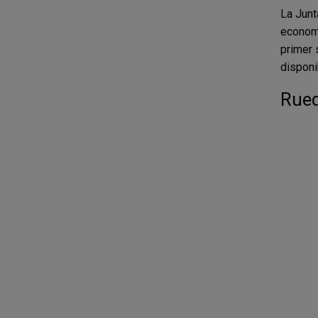
La Junt
economí
primer 
disponi
Rued