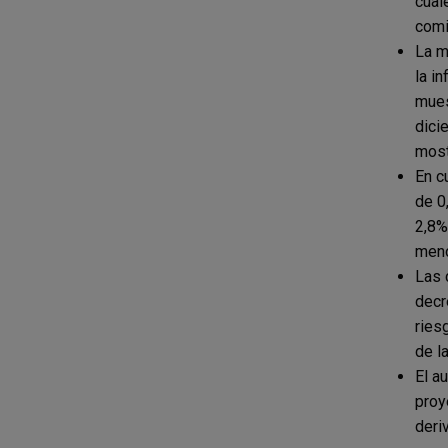
cual
comi
La m
la i
mues
dici
most
En c
de 0
2,8%
meno
Las 
decr
ries
de la
El a
proy
deri