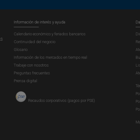
Información de interés y ayuda
Da
Calendario económico y feriados bancarios
Di
AS
Continuidad del negocio
Re
Glosario
At
Información de los mercados en tiempo real
Bu
Trabaje con nosotros
Li
Preguntas frecuentes
At
Prensa digital
Té
Po
Recaudos corporativos (pagos por PSE)
Po
Po
Ma