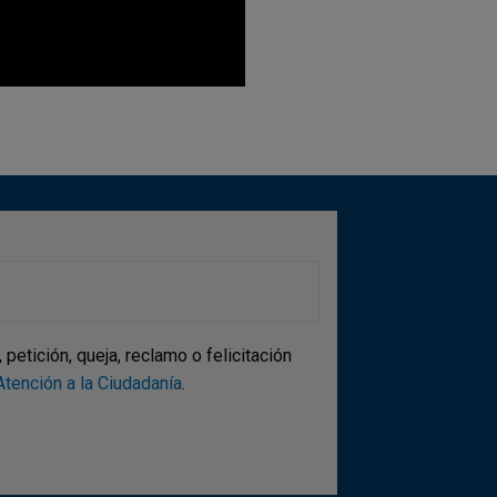
etición, queja, reclamo o felicitación
tención a la Ciudadanía
.