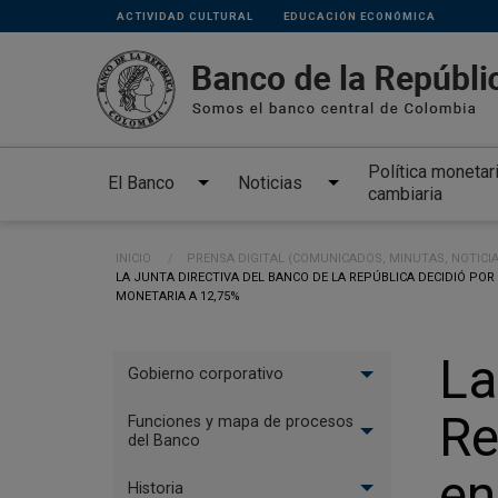
Links
Pasar al contenido principal
ACTIVIDAD CULTURAL
EDUCACIÓN ECONÓMICA
secundarios
Política monetar
El Banco
Noticias
cambiaria
Ruta de navegación
INICIO
PRENSA DIGITAL (COMUNICADOS, MINUTAS, NOTICI
CURRENT:
LA JUNTA DIRECTIVA DEL BANCO DE LA REPÚBLICA DECIDIÓ POR 
MONETARIA A 12,75%
Menu
La
Gobierno corporativo
El
Re
Banco
Funciones y mapa de procesos
del Banco
en
Historia