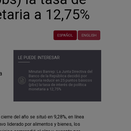
etaria a 12,75%
ESPAÑOL
ENGLISH
LE PUEDE INTERESAR
Minutas Banrep: La Junta Directiva del
a
Banco de la República decidió por
mayoría reducir en 25 puntos básicos
(pbs) la tasa de interés de política
monetaria a 12,75%
cierre del año se situó en 9,28%, en línea
uvo liderado por alimentos y bienes, los