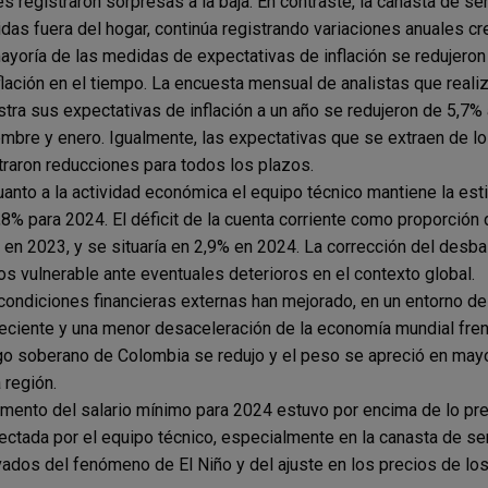
es registraron sorpresas a la baja. En contraste, la canasta de se
das fuera del hogar, continúa registrando variaciones anuales cr
ayoría de las medidas de expectativas de inflación se redujeron
nflación en el tiempo. La encuesta mensual de analistas que real
tra sus expectativas de inflación a un año se redujeron de 5,7%
embre y enero. Igualmente, las expectativas que se extraen de 
raron reducciones para todos los plazos.
uanto a la actividad económica el equipo técnico mantiene la es
,8% para 2024. El déficit de la cuenta corriente como proporción
 en 2023, y se situaría en 2,9% en 2024. La corrección del desb
s vulnerable ante eventuales deterioros en el contexto global.
condiciones financieras externas han mejorado, en un entorno de 
eciente y una menor desaceleración de la economía mundial frent
go soberano de Colombia se redujo y el peso se apreció en may
 región.
umento del salario mínimo para 2024 estuvo por encima de lo prev
ectada por el equipo técnico, especialmente en la canasta de se
vados del fenómeno de El Niño y del ajuste en los precios de lo