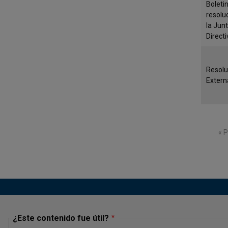
Boleti
resolu
la Jun
Directi
Resolu
Extern
Pagi
Pr
« 
¿Este contenido fue útil?