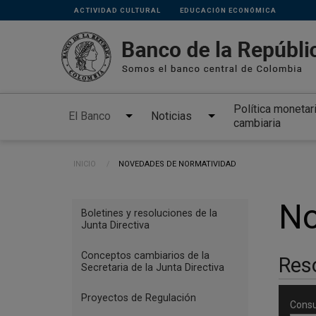
Links
Pasar al contenido principal
ACTIVIDAD CULTURAL
EDUCACIÓN ECONÓMICA
secundarios
Política monetar
El Banco
Noticias
cambiaria
Ruta de navegación
INICIO
CURRENT:
NOVEDADES DE NORMATIVIDAD
Menu
No
Boletines y resoluciones de la
Reglamentación
Junta Directiva
Conceptos cambiarios de la
Reso
Secretaria de la Junta Directiva
Proyectos de Regulación
Consu