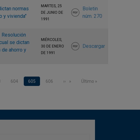
MARTES, 25
dictan normas
Boletin
DE JUNIO DE
o y vivienda"
núm. 270
1991
- Resolución
MIÉRCOLES,
cual se dictan
Descargar
30 DE ENERO
 de ahorro y
DE 1991
ge
3
Page
604
Página actual
605
Page
606
Siguiente página
››
Última página
Último »