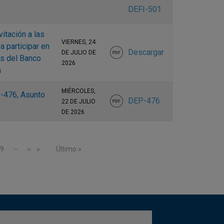
DEFI-501
itación a las
VIERNES, 24
 participar en
Descargar
DE JULIO DE
os del Banco
2026
n
MIÉRCOLES,
P-476, Asunto
DEP-476
22 DE JULIO
DE 2026
…
Page
9
Siguiente página
››
Última página
Último »