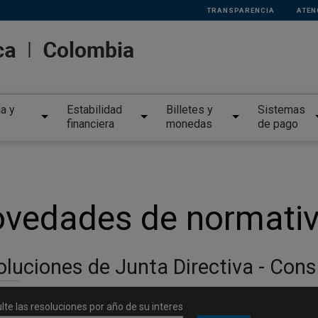
TRANSPARENCIA
ATEN
ia y
Estabilidad
Billetes y
Sistemas
financiera
monedas
de pago
vedades de normativ
luciones de Junta Directiva - Cons
lte las resoluciones por año de su interes