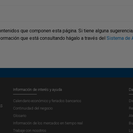
ontenidos que componen esta página. Si tiene alguna sugerencia, p
nformación que está consultando hágalo a través del
Sistema de A
Información de interés y ayuda
Da
Calendario económico y feriados bancarios
Di
AS
Continuidad del negocio
Re
Glosario
At
Información de los mercados en tiempo real
Bu
Trabaje con nosotros
Li