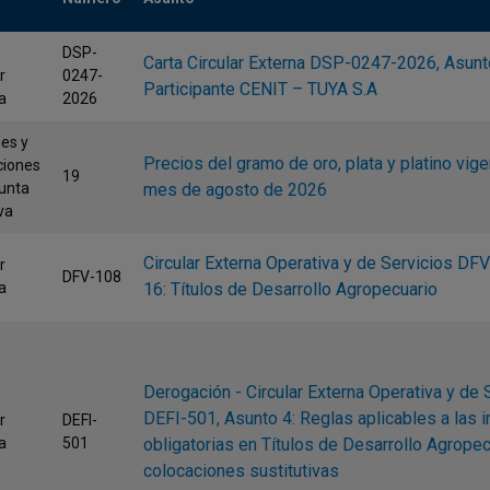
DSP-
Carta Circular Externa DSP-0247-2026, Asunt
r
0247-
Participante CENIT – TUYA S.A
a
2026
nes y
Precios del gramo de oro, plata y platino vige
ciones
19
Junta
mes de agosto de 2026
va
Circular Externa Operativa y de Servicios DF
r
DFV-108
a
16: Títulos de Desarrollo Agropecuario
Derogación - Circular Externa Operativa y de 
DEFI-501, Asunto 4: Reglas aplicables a las 
r
DEFI-
a
501
obligatorias en Títulos de Desarrollo Agropec
colocaciones sustitutivas