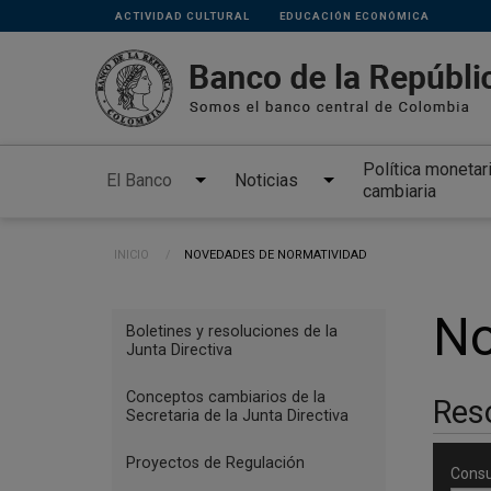
Links
Pasar al contenido principal
ACTIVIDAD CULTURAL
EDUCACIÓN ECONÓMICA
secundarios
Política monetar
El Banco
Noticias
cambiaria
Ruta de navegación
INICIO
CURRENT:
NOVEDADES DE NORMATIVIDAD
Menu
No
Boletines y resoluciones de la
Reglamentación
Junta Directiva
Conceptos cambiarios de la
Reso
Secretaria de la Junta Directiva
Proyectos de Regulación
Consu