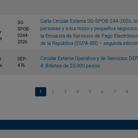
Carta Circular Externa SG-SPOB-244-2026, Inv
SG-
personas y a los micro y pequeños negocios a
SPOB-
r
0244-
la Encuesta de Servicios de Pago Electrónic
a
2026
de la República (ESPA-BR) – segunda edició
Circular Externa Operativa y de Servicios DE
r
DEP-
a
476
4: Billetes de 20.000 pesos
nación
Página actual
1
Page
2
Page
3
Page
4
Page
5
Page
6
Page
7
Page
8