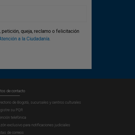
etición, queja, reclamo o felicitación
tención a la Ciudadanía
.
tos de contacto
rectorio de Bogotá, sucursales y centros culturales
gistre su PQR
ención telefónica
zón exclusivo para notificaciones judiciales
stas de correos