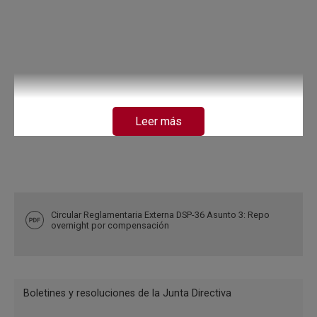
Leer más
Circular Reglamentaria Externa DSP-36 Asunto 3: Repo
overnight por compensación
Menu
Boletines y resoluciones de la Junta Directiva
Reglamentación