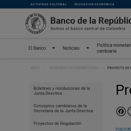
Links
Pasar al contenido principal
ACTIVIDAD CULTURAL
EDUCACIÓN ECONÓMICA
secundarios
Política monetar
El Banco
Noticias
cambiaria
Ruta de navegación
INICIO
NOVEDADES DE NORMATIVIDAD
CURRENT:
PROYECTO DE R
Menu
Pr
Boletines y resoluciones de la
Reglamentación
Junta Directiva
Conceptos cambiarios de la
Secretaria de la Junta Directiva
Proyectos de Regulación
PUBLICAD