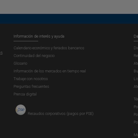
Información de interés y ayuda
Da
Calendario económico y feriados bancarios
Di
AS
Continuidad del negocio
Re
Glosario
At
Información de los mercados en tiempo real
Bu
Trabaje con nosotros
Li
Preguntas frecuentes
At
Prensa digital
Té
Po
Recaudos corporativos (pagos por PSE)
Po
Po
Ma