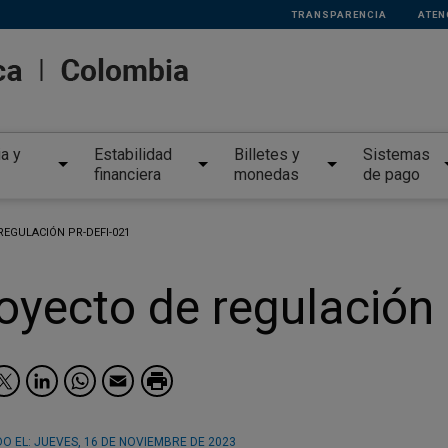
TRANSPARENCIA
ATEN
ia y
Estabilidad
Billetes y
Sistemas
financiera
monedas
de pago
EGULACIÓN PR-DEFI-021
oyecto de regulación
Facebook
Twitter
LinkedIn
WhatsApp
Email
O EL:
JUEVES, 16 DE NOVIEMBRE DE 2023