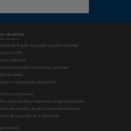
tos de contacto
rectorio de Bogotá, sucursales y centros culturales
gistre su PQR
ención telefónica
zón exclusivo para notificaciones judiciales
stas de correos
ención a inversionistas de portafolio
rminos y condiciones
lítica de privacidad y tratamiento de datos personales
líticas de derechos de autor y Propiedad intelectual
líticas de seguridad de la información
pa del sitio