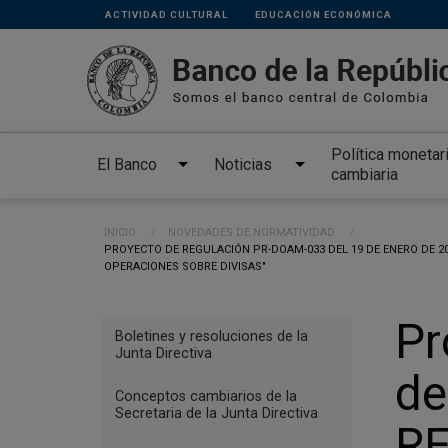
Links
Pasar al contenido principal
ACTIVIDAD CULTURAL
EDUCACIÓN ECONÓMICA
secundarios
Política monetar
El Banco
Noticias
cambiaria
Ruta de navegación
INICIO
NOVEDADES DE NORMATIVIDAD
CURRENT:
PROYECTO DE REGULACIÓN PR-DOAM-033 DEL 19 DE ENERO DE 20
OPERACIONES SOBRE DIVISAS"
Menu
Pr
Boletines y resoluciones de la
Reglamentación
Junta Directiva
de
Conceptos cambiarios de la
Secretaria de la Junta Directiva
RE