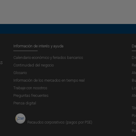
Información de interés y ayuda
Da
Calendario económico y feriados bancarios
Di
AS
Continuidad del negocio
Re
Glosario
At
Información de los mercados en tiempo real
Bu
Trabaje con nosotros
Li
Preguntas frecuentes
At
Prensa digital
Té
Po
Recaudos corporativos (pagos por PSE)
Po
Po