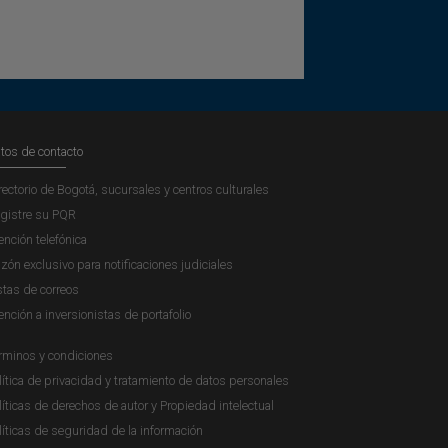
tos de contacto
rectorio de Bogotá, sucursales y centros culturales
gistre su PQR
ención telefónica
zón exclusivo para notificaciones judiciales
stas de correos
ención a inversionistas de portafolio
rminos y condiciones
lítica de privacidad y tratamiento de datos personales
líticas de derechos de autor y Propiedad intelectual
líticas de seguridad de la información