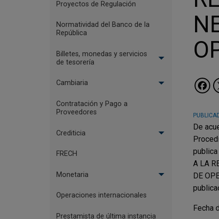
Proyectos de Regulación
NE
Normatividad del Banco de la
República
OP
Billetes, monedas y servicios
de tesorería
Cambiaria
Contratación y Pago a
Proveedores
PUBLICAD
De acue
Crediticia
Procedi
publica
FRECH
A LA R
Monetaria
DE OPER
publica
Operaciones internacionales
Fecha d
Prestamista de última instancia