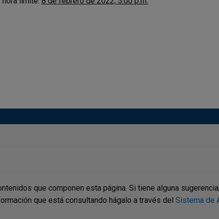
 hora límite:
8 de febrero de 2022, 5:00 p.m.
ontenidos que componen esta página. Si tiene alguna sugerencia, p
nformación que está consultando hágalo a través del
Sistema de A