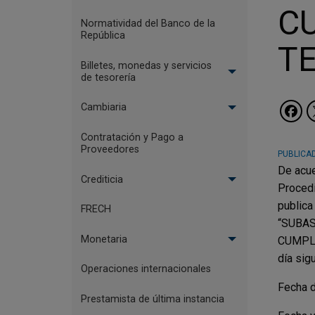
CU
Normatividad del Banco de la
República
TE
Billetes, monedas y servicios
de tesorería
Cambiaria
Contratación y Pago a
Proveedores
PUBLICAD
De acue
Crediticia
Procedi
publica
FRECH
“SUBA
Monetaria
CUMPLIM
día sig
Operaciones internacionales
Fecha d
Prestamista de última instancia