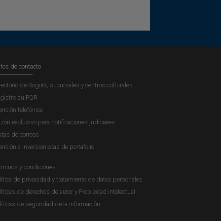
tos de contacto
rectorio de Bogotá, sucursales y centros culturales
gistre su PQR
ención telefónica
zón exclusivo para notificaciones judiciales
stas de correos
ención a inversionistas de portafolio
rminos y condiciones
lítica de privacidad y tratamiento de datos personales
líticas de derechos de autor y Propiedad intelectual
líticas de seguridad de la información