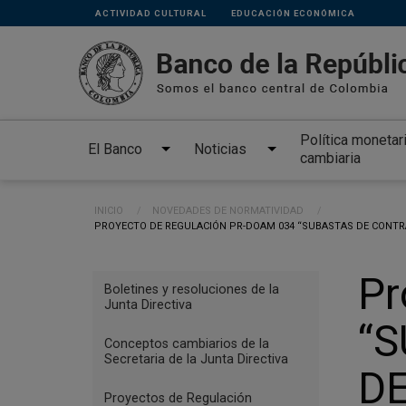
Links
Pasar al contenido principal
ACTIVIDAD CULTURAL
EDUCACIÓN ECONÓMICA
secundarios
Política monetar
El Banco
Noticias
cambiaria
Ruta de navegación
INICIO
NOVEDADES DE NORMATIVIDAD
CURRENT:
PROYECTO DE REGULACIÓN PR-DOAM 034 “SUBASTAS DE CONTR
Menu
Pr
Boletines y resoluciones de la
Reglamentación
Junta Directiva
“
Conceptos cambiarios de la
Secretaria de la Junta Directiva
D
Proyectos de Regulación