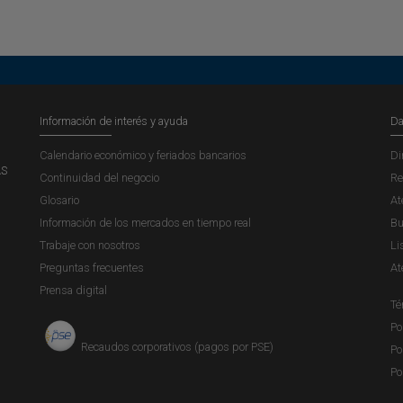
Información de interés y ayuda
Da
Calendario económico y feriados bancarios
Di
AS
Continuidad del negocio
Re
Glosario
At
Información de los mercados en tiempo real
Bu
Trabaje con nosotros
Li
Preguntas frecuentes
At
Prensa digital
Té
Po
Recaudos corporativos (pagos por PSE)
Po
Po