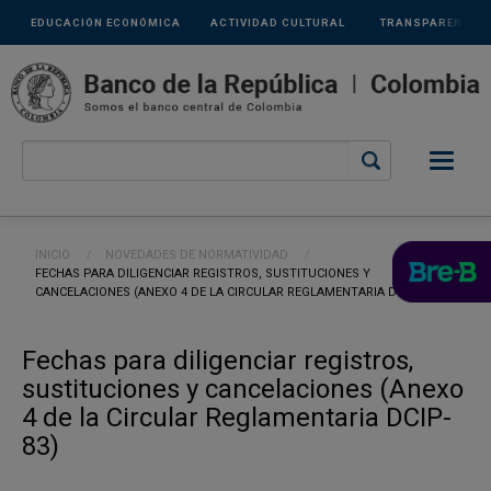
Links
Pasar al contenido principal
EDUCACIÓN ECONÓMICA
ACTIVIDAD CULTURAL
TRANSPARENCIA
secundarios
Ruta de navegación
INICIO
NOVEDADES DE NORMATIVIDAD
CURRENT:
FECHAS PARA DILIGENCIAR REGISTROS, SUSTITUCIONES Y
CANCELACIONES (ANEXO 4 DE LA CIRCULAR REGLAMENTARIA DCIP-83)
Fechas para diligenciar registros,
sustituciones y cancelaciones (Anexo
4 de la Circular Reglamentaria DCIP-
83)