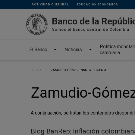
Links
Pasar al contenido principal
ACTIVIDAD CULTURAL
EDUCACIÓN ECONÓMICA
secundarios
Política monetar
El Banco
Noticias
cambiaria
Ruta de navegación
INICIO
CURRENT:
ZAMUDIO-GÓMEZ, NANCY EUGENIA
Zamudio-Gómez,
A continuación, se listan los contenidos disponibl
Blog BanRep: Inflación colombiana