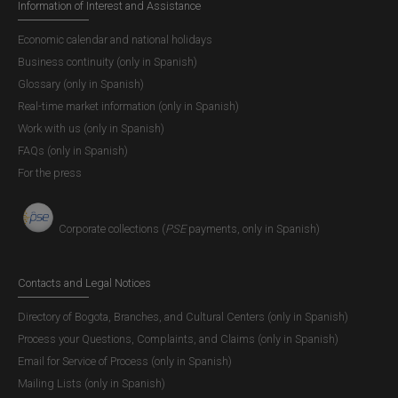
Information of Interest and Assistance
Economic calendar and national holidays
Business continuity (only in Spanish)
Glossary (only in Spanish)
Real-time market information (only in Spanish)
Work with us (only in Spanish)
FAQs (only in Spanish)
For the press
Corporate collections (
PSE
payments, only in Spanish)
Contacts and Legal Notices
Directory of Bogota, Branches, and Cultural Centers (only in Spanish)
Process your Questions, Complaints, and Claims (only in Spanish)
Email for Service of Process (only in Spanish)
Mailing Lists (only in Spanish)