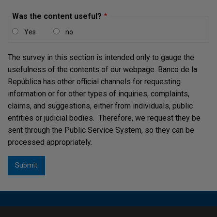
Reglamentaria Externa del Departamento de
Estabilidad Financiera DEFI-354 y demás normas que
Was the content useful?
las complementen, modifiquen o sustituyan.
Yes
no
Para las operaciones de intervención cambiaria:
quienes tengan la condición de intermediarios del
The survey in this section is intended only to gauge the
mercado cambiario (IMC) de acuerdo con lo
usefulness of the contents of our webpage. Banco de la
establecido en los artículos 2, 7 y 8 de la Resolución
República has other official channels for requesting
Externa 1 de 2018 de la JDBR, en la Circular
information or for other types of inquiries, complaints,
Reglamentaria Externa del Departamento de
claims, and suggestions, either from individuals, public
Operaciones y Análisis de Mercados DOAM-143 y
entities or judicial bodies. Therefore, we request they be
demás normas que las complementen, modifiquen o
sent through the Public Service System, so they can be
sustituyan; las sociedades administradoras de fondos
processed appropriately.
de pensiones y cesantías, por cuenta propia y por
cuenta de terceros o fondos administrados; los
sistemas de compensación y liquidación de divisas
(SCLD); las cámaras de riesgo central de contraparte
que compensen contratos de compra y venta de
contado peso-dólar; y la Nación a través del Ministerio