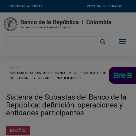
Links
Skip to main content
CULTURAL ACTIVITY
VERSIÓN EN ESPAÑOL
secundarios
-
ENG
Breadcrumb
HOME
CURRENT:
SISTEMA DE SUBASTAS DEL BANCO DE LA REPÚBLICA: DEFINICIÓN,
OPERACIONES Y ENTIDADES PARTICIPANTES
Sistema de Subastas del Banco de la
República: definición, operaciones y
entidades participantes
ESPAÑOL