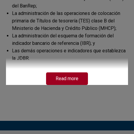
del BanRep;
La administración de las operaciones de colocación
primaria de Títulos de tesorería (TES) clase B del
Ministerio de Hacienda y Crédito Público (MHCP);
La administración del esquema de formación del
indicador bancario de referencia (IBR); y
Las demás operaciones e indicadores que establezca
la JDBR.
Podrán acceder a los servicios del Sistema las siguientes
entidades:
Read more
Para las operaciones de intervención monetaria:
quienes tengan la calidad de agente colocador de
operaciones de mercado abierto (ACO) y la Dirección
General de Crédito Público y Tesoro Nacional
(DGCPTN), de acuerdo con lo establecido en la
Resolución Externa 5 de 2022 de la JDBR, en la Circular