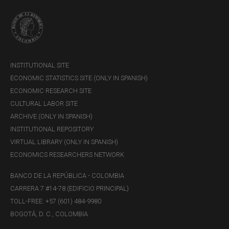
de Hacienda y Crédito Público (Nación-MHCP).
Para las operaciones de colocación primaria de TES
clase B del MHCP: los ACO en los términos de la
Resolución Externa 5 de 2022 de la JDBR, y los
participantes del Programa de Creadores de Mercado
INSTITUTIONAL SITE
para títulos de deuda pública de conformidad con la
ECONOMIC STATISTICS SITE (ONLY IN SPANISH)
resolución de designación de la DGCPTN del MHCP.
ECONOMIC RESEARCH SITE
Para el esquema de formación del IBR: quienes tengan
CULTURAL LABOR SITE
la naturaleza de establecimientos bancarios en los
ARCHIVE (ONLY IN SPANISH)
términos de la regulación aplicable y que hayan sido
INSTITUTIONAL REPOSITORY
designados como participantes o aspirantes del
VIRTUAL LIBRARY (ONLY IN SPANISH)
esquema de formación del IBR.
ECONOMICS RESEARCHERS NETWORK
BANCO DE LA REPÚBLICA - COLOMBIA
CARRERA 7 #14-78 (EDIFICIO PRINCIPAL)
TOLL-FREE: +57 (601) 484-9980
BOGOTÁ, D. C., COLOMBIA