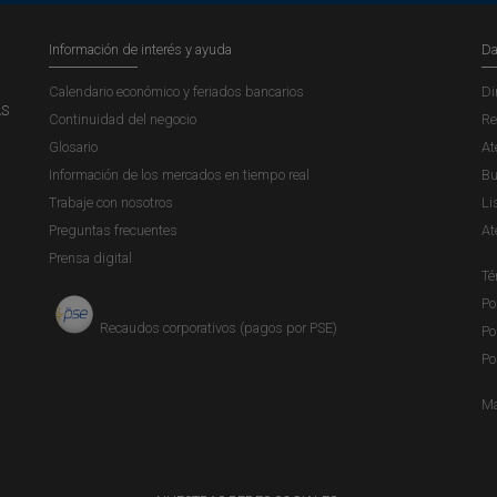
Información de interés y ayuda
Da
Calendario económico y feriados bancarios
Di
AS
Continuidad del negocio
Re
Glosario
At
Información de los mercados en tiempo real
Bu
Trabaje con nosotros
Li
Preguntas frecuentes
At
Prensa digital
Té
Po
Recaudos corporativos (pagos por PSE)
Po
Po
Ma