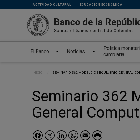
Links
Pasar al contenido principal
ACTIVIDAD CULTURAL
EDUCACIÓN ECONÓMICA
secundarios
Política monetar
El Banco
Noticias
cambiaria
Ruta de navegación
INICIO
CURRENT:
SEMINARIO 362 MODELO DE EQUILIBRIO GENERAL C
Seminario 362 M
General Comput
Facebook
Twitter
LinkedIn
WhatsApp
Email