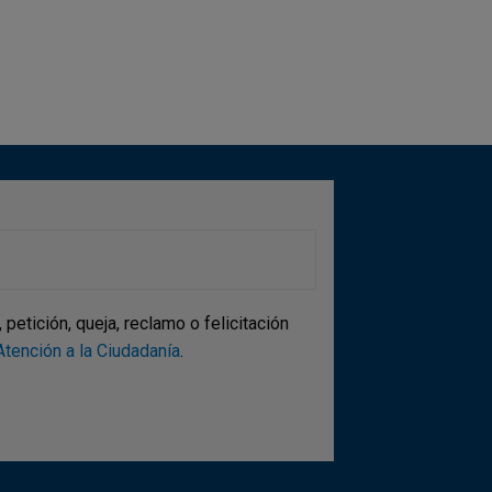
etición, queja, reclamo o felicitación
tención a la Ciudadanía
.