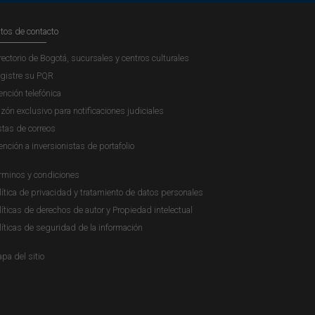
tos de contacto
rectorio de Bogotá, sucursales y centros culturales
gistre su PQR
ención telefónica
zón exclusivo para notificaciones judiciales
stas de correos
ención a inversionistas de portafolio
rminos y condiciones
lítica de privacidad y tratamiento de datos personales
líticas de derechos de autor y Propiedad intelectual
líticas de seguridad de la información
pa del sitio