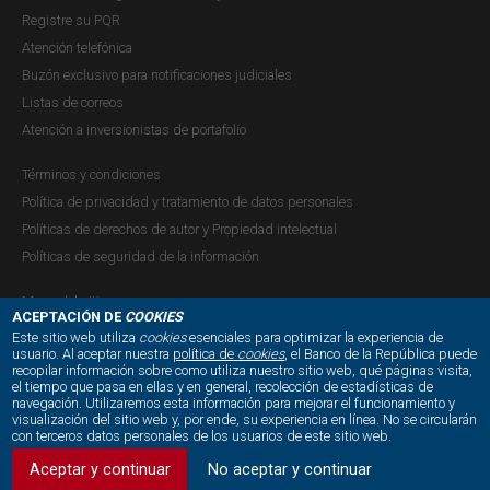
de bienes básicos (como es el caso de Colombia y, en
Registre su PQR
general, de...
Atención telefónica
Buzón exclusivo para notificaciones judiciales
Listas de correos
Recuadro 2: Incertidumbre sobre las
Atención a inversionistas de portafolio
revisiones y la evolución de pronósticos
Términos y condiciones
del PIB de las cuentas nacionales
Política de privacidad y tratamiento de datos personales
trimestrales
Políticas de derechos de autor y Propiedad intelectual
Políticas de seguridad de la información
Publicación |
JUEVES, 14 DE DICIEMBRE DE 2017
Los datos publicados por el Departamento Administrativo
Mapa del sitio
Nacional de Estadística (DANE) sobre el producto interno
ACEPTACIÓN DE
COOKIES
bruto (PIB) trimestral son utilizados para evaluar o validar
Este sitio web utiliza
cookies
esenciales para optimizar la experiencia de
usuario. Al aceptar nuestra
política de
cookies
, el Banco de la República puede
relaciones existentes entre variables, para pronosticar
recopilar información sobre como utiliza nuestro sitio web, qué páginas visita,
NUESTRAS REDES SOCIALES:
el tiempo que pasa en ellas y en general, recolección de estadísticas de
sus valores futuros y sustentar decisiones de política
navegación. Utilizaremos esta información para mejorar el funcionamiento y
económica....
visualización del sitio web y, por ende, su experiencia en línea. No se circularán
con terceros datos personales de los usuarios de este sitio web.
Aceptar y continuar
No aceptar y continuar