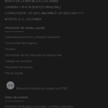
BANCO DE LA REPÚBLICA | COLOMBIA
Eventos |
JUEVES, 14 DE AGOSTO DE 2014
Profesional Experto, Unidad de Investigaciones, Banco de
CARRERA 7 #14-78 (EDIFICIO PRINCIPAL)
la República y Profesional, Departamento de
CONMUTADOR: +57 (601) 484-9980 Ó +57 (601) 343-1111
Programación e Inflación, Banco de la República
BOGOTÁ, D. C., COLOMBIA
Información de interés y ayuda
Calendario económico y feriados bancarios
Continuidad del negocio
Glosario
Recuadro 1: Efecto de la caída de los
Información de los mercados en tiempo real
términos de intercambio sobre el
Trabaje con nosotros
ingreso nacional bruto disponible real:
Preguntas frecuentes
experiencias de Chile, Colombia y Perú
Prensa digital
Publicación |
MIÉRCOLES, 25 DE ENERO DE 2017
Para una economía pequeña y abierta, que recibe
Recaudos corporativos (pagos por PSE)
financiación externa, que se debe adaptar a las
condiciones crediticias y de liquidez internacionales, y
Datos de contacto
que a su vez es intensiva en la producción y exportación
Directorio de Bogotá, sucursales y centros culturales