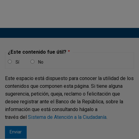
dinamismo de las economías desarrolladas, en especial
de los Estados Unidos. En la zona del euro los
indicadores económicos sugieren un crecimiento
trimestral bajo, pero positivo. Las grandes...
¿Este contenido fue útil?
Informe de Política Monetaria - Junio
Sí
No
de 2013
Publicación |
Este espacio está dispuesto para conocer la utilidad de los
MIÉRCOLES, 14 DE AGOSTO DE 2013
Durante el primer semestre de 2013 el comportamiento
contenidos que componen esta página. Si tiene alguna
de la demanda externa fue algo más débil de lo previsto.
sugerencia, petición, queja, reclamo o felicitación que
En los Estados Unidos, nuestro principal socio comercial,
desee registrar ante el Banco de la República, sobre la
el mayor gasto privado está siendo parcialmente
información que está consultando hágalo a
contrarrestado por la consolidación fiscal, lo cual ha
través del
Sistema de Atención a la Ciudadanía
.
llevado a una leve...