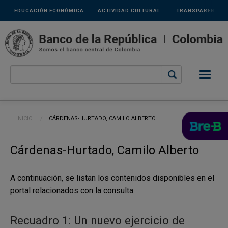
Links
Pasar al contenido principal
EDUCACIÓN ECONÓMICA
ACTIVIDAD CULTURAL
TRANSPARENCIA
secundarios
Ruta de navegación
INICIO
CURRENT:
CÁRDENAS-HURTADO, CAMILO ALBERTO
Cárdenas-Hurtado, Camilo Alberto
A continuación, se listan los contenidos disponibles en el
portal relacionados con la consulta.
Recuadro 1: Un nuevo ejercicio de