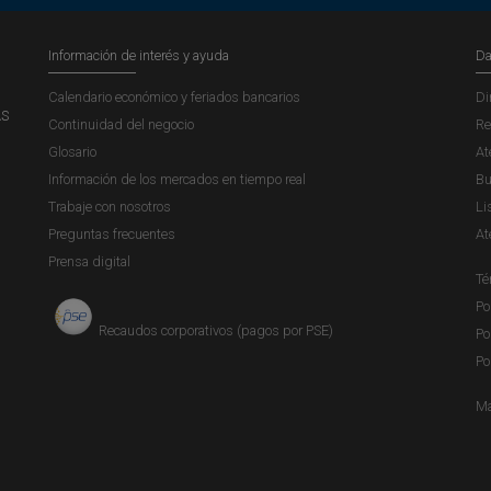
Información de interés y ayuda
Da
Calendario económico y feriados bancarios
Di
AS
Continuidad del negocio
Re
Glosario
At
Información de los mercados en tiempo real
Bu
Trabaje con nosotros
Li
Preguntas frecuentes
At
Prensa digital
Té
Po
Recaudos corporativos (pagos por PSE)
Po
Po
Ma