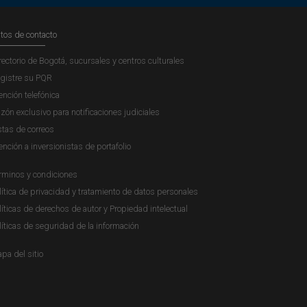
tos de contacto
rectorio de Bogotá, sucursales y centros culturales
gistre su PQR
ención telefónica
zón exclusivo para notificaciones judiciales
stas de correos
ención a inversionistas de portafolio
rminos y condiciones
lítica de privacidad y tratamiento de datos personales
líticas de derechos de autor y Propiedad intelectual
líticas de seguridad de la información
pa del sitio