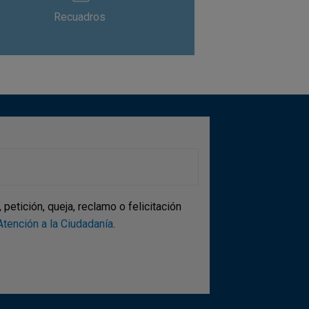
Recuadros
etición, queja, reclamo o felicitación
tención a la Ciudadanía
.