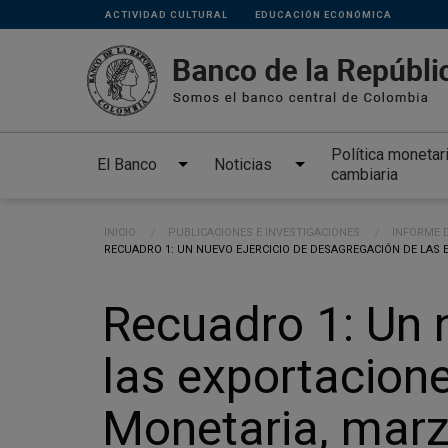
Links
Pasar al contenido principal
ACTIVIDAD CULTURAL
EDUCACIÓN ECONÓMICA
secundarios
Política monetar
El Banco
Noticias
cambiaria
Ruta de navegación
INICIO
PUBLICACIONES E INVESTIGACIONES
INFORME D
CURRENT:
RECUADRO 1: UN NUEVO EJERCICIO DE DESAGREGACIÓN DE LAS 
Recuadro 1: Un 
las exportacione
Monetaria, mar