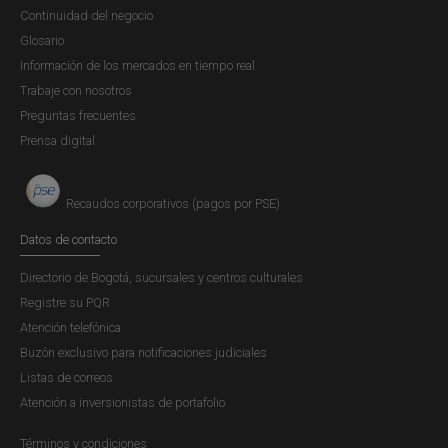
La UIAF mediante Resolución 314 de 2021 estableció, en
Continuidad del negocio
concordancia con lo definido y recomendado por el Grupo
Glosario
de Acción Financiera Internacional (GAFI), que la
Información de los mercados en tiempo real
obligación para las personas naturales y jurídicas que
Trabaje con nosotros
provean servicios de activos virtuales de reportar las
Preguntas frecuentes
operaciones sospechosas y las transacciones que se
Prensa digital
lleven con activos virtuales.
4. Adicionalmente, en la página web del Banco de la
Recaudos corporativos (pagos por PSE)
República encontrará las siguientes publicaciones que
Datos de contacto
pueden ser de su interés:
Directorio de Bogotá, sucursales y centros culturales
Documento Técnico o de Trabajo – Criptomonedas,
Registre su PQR
disponible en el link:
Atención telefónica
https://www.banrep.gov.co/es/publicaciones/documento-
Buzón exclusivo para notificaciones judiciales
tecnico-criptoactivos
Listas de correos
La presentación sobre criptomonedas dada por el Dr.
Atención a inversionistas de portafolio
Gerardo Hernández, Codirector de la Junta Directiva del
Banco de la República, en el marco del Congreso de
Términos y condiciones