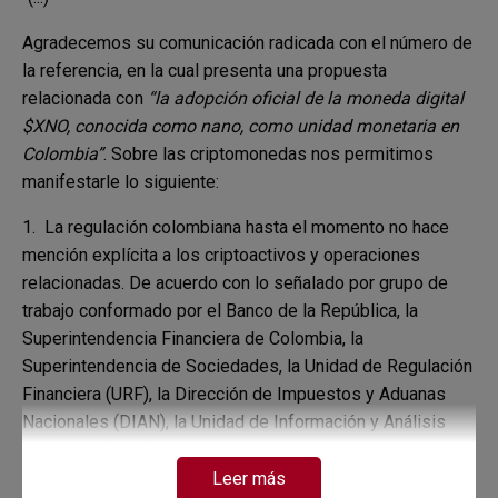
Agradecemos su comunicación radicada con el número de
la referencia, en la cual presenta una propuesta
relacionada con
“la adopción oficial de la moneda digital
$XNO, conocida como nano, como unidad monetaria en
Colombia”
. Sobre las criptomonedas nos permitimos
manifestarle lo siguiente:
1. La regulación colombiana hasta el momento no hace
mención explícita a los criptoactivos y operaciones
relacionadas. De acuerdo con lo señalado por grupo de
trabajo conformado por el Banco de la República, la
Superintendencia Financiera de Colombia, la
Superintendencia de Sociedades, la Unidad de Regulación
Financiera (URF), la Dirección de Impuestos y Aduanas
Nacionales (DIAN), la Unidad de Información y Análisis
Financiero (UIAF), y en calidad de invitado, el Consejo
Técnico de la Contaduría Pública (CTCP), se ha concluido
Leer más