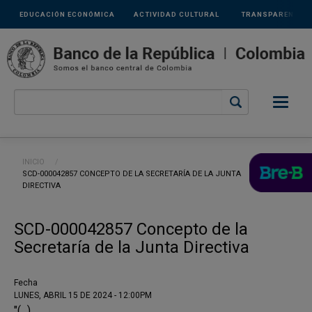
Links
Pasar al contenido principal
EDUCACIÓN ECONÓMICA
ACTIVIDAD CULTURAL
TRANSPARENCIA
secundarios
Ruta de navegación
INICIO
CURRENT:
SCD-000042857 CONCEPTO DE LA SECRETARÍA DE LA JUNTA
DIRECTIVA
SCD-000042857 Concepto de la
Secretaría de la Junta Directiva
Fecha
LUNES, ABRIL 15 DE 2024 - 12:00PM
"(...)