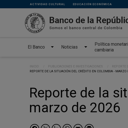
Links
Pasar al contenido principal
ACTIVIDAD CULTURAL
EDUCACIÓN ECONÓMICA
secundarios
Política monetar
El Banco
Noticias
cambiaria
Ruta de navegación
INICIO
PUBLICACIONES E INVESTIGACIONES
REPORTE D
CURRENT:
REPORTE DE LA SITUACIÓN DEL CRÉDITO EN COLOMBIA - MARZO 
Reporte de la si
marzo de 2026
Facebook
Twitter
LinkedIn
WhatsApp
Email