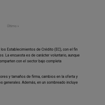
gina
Última página
Último »
 los Establecimientos de Crédito (EC), con el fin
es. La encuesta es de carácter voluntario, aunque
comparten con el sector bajo completa
ores y tamaños de firma, cambios en la oferta y
rios generales. Además, en un sombreado incluye