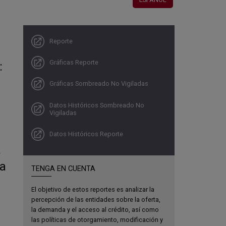
Reporte
Gráficas Reporte
:
Gráficas Sombreado No Vigiladas
Datos Históricos Sombreado No
Vigiladas
Datos Históricos Reporte
a
ta
TENGA EN CUENTA
El objetivo de estos reportes es analizar la
percepción de las entidades sobre la oferta,
la demanda y el acceso al crédito, así como
las políticas de otorgamiento, modificación y