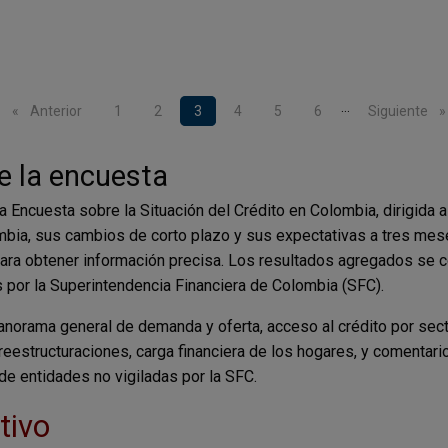
…
ina
Página anterior
Anterior
Page
1
Page
2
Página actual
3
Page
4
Page
5
Page
6
Siguiente pá
Siguiente
e la encuesta
a Encuesta sobre la Situación del Crédito en Colombia, dirigida a
lombia, sus cambios de corto plazo y sus expectativas a tres mes
 para obtener información precisa. Los resultados agregados se 
 por la Superintendencia Financiera de Colombia (SFC).
norama general de demanda y oferta, acceso al crédito por sect
reestructuraciones, carga financiera de los hogares, y comenta
 de entidades no vigiladas por la SFC.
tivo