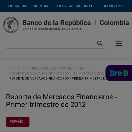
Links
Pasar al contenido principal
EDUCACIÓN ECONÓMICA
ACTIVIDAD CULTURAL
TRANSPARENCIA
secundarios
Ruta de navegación
INICIO
PUBLICACIONES E INVESTIGACIONES
REPORTE DE MERCADOS FINANCIEROS - I TRIMESTRE DE 2026
CURRENT:
REPORTE DE MERCADOS FINANCIEROS - PRIMER TRIMESTRE DE 2012
Reporte de Mercados Financieros -
Primer trimestre de 2012
ESPAÑOL