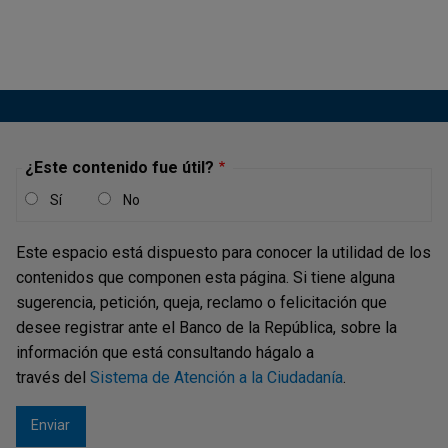
difusión al público y contribuye a cumplir con el servicio
que presta el Banco...
Reporte de Mercados Financieros -
Cuarto trimestre de 2015
¿Este contenido fue útil?
Publicación |
JUEVES, 4 DE FEBRERO DE 2016
Sí
No
El Banco de la República (BR) genera información para la
toma de decisiones, la rendición de cuentas y la difusión
Este espacio está dispuesto para conocer la utilidad de los
al público. En particular, el Reporte de Mercados
contenidos que componen esta página. Si tiene alguna
Financieros está enmarcado dentro del principio de
sugerencia, petición, queja, reclamo o felicitación que
difusión al público y contribuye a cumplir con el servicio
desee registrar ante el Banco de la República, sobre la
que presta el Banco...
información que está consultando hágalo a
través del
Sistema de Atención a la Ciudadanía
.
Reporte de Mercados Financieros -