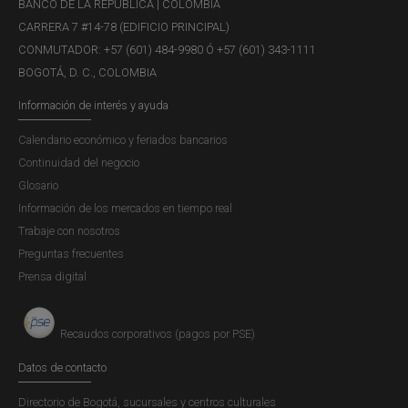
BANCO DE LA REPÚBLICA | COLOMBIA
difusión al público y contribuye a cumplir con el servicio
CARRERA 7 #14-78 (EDIFICIO PRINCIPAL)
que presta el Banco...
CONMUTADOR: +57 (601) 484-9980 Ó +57 (601) 343-1111
BOGOTÁ, D. C., COLOMBIA
Información de interés y ayuda
Reporte de Mercados Financieros -
Calendario económico y feriados bancarios
Primer trimestre de 2015
Continuidad del negocio
Publicación |
JUEVES, 30 DE ABRIL DE 2015
Glosario
El Banco de la República (BR) genera información para la
Información de los mercados en tiempo real
toma de decisiones, la rendición de cuentas y la difusión
Trabaje con nosotros
al público. En particular, el Reporte de Mercados
Preguntas frecuentes
Financieros está enmarcado dentro del principio de
Prensa digital
difusión al público y contribuye a cumplir con el servicio
que presta el Banco...
Recaudos corporativos (pagos por PSE)
Datos de contacto
Reporte de Mercados Financieros -
Directorio de Bogotá, sucursales y centros culturales