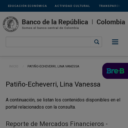
Links
Pasar al contenido principal
EDUCACIÓN ECONÓMICA
ACTIVIDAD CULTURAL
TRANSPARENCIA
secundarios
Ruta de navegación
INICIO
CURRENT:
PATIÑO-ECHEVERRI, LINA VANESSA
Patiño-Echeverri, Lina Vanessa
A continuación, se listan los contenidos disponibles en el
portal relacionados con la consulta.
Reporte de Mercados Financieros -