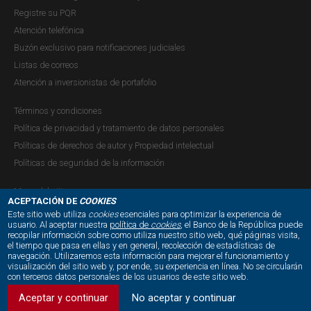
Cuarto trimestre de 2014
Registre su PQR
Atención telefónica
Publicación |
JUEVES, 5 DE FEBRERO DE 2015
El Banco de la República (BR) genera información para la
Buzón exclusivo para notificaciones judiciales
toma de decisiones, la rendición de cuentas y la difusión
Listas de correos
al público. En particular, el Reporte de Mercados
Atención a inversionistas de portafolio
Financieros está enmarcado dentro del principio de
Términos y condiciones
difusión al público y contribuye a cumplir con el servicio
Política de privacidad y tratamiento de datos personales
que presta el Banco...
Políticas de derechos de autor y Propiedad intelectual
Políticas de seguridad de la información
Mapa del sitio
Reporte de Mercados Financieros -
ACEPTACIÓN DE
COOKIES
Este sitio web utiliza
cookies
esenciales para optimizar la experiencia de
Tercer trimestre de 2014
usuario. Al aceptar nuestra
política de
cookies
, el Banco de la República puede
recopilar información sobre como utiliza nuestro sitio web, qué páginas visita,
NUESTRAS REDES SOCIALES:
Publicación |
JUEVES, 30 DE OCTUBRE DE 2014
el tiempo que pasa en ellas y en general, recolección de estadísticas de
El tercer trimestre de 2014 estuvo caracterizado por una
navegación. Utilizaremos esta información para mejorar el funcionamiento y
visualización del sitio web y, por ende, su experiencia en línea. No se circularán
mayor incertidumbre en los mercados financieros
con terceros datos personales de los usuarios de este sitio web.
internacionales con respecto al trimestre anterior,
Aceptar y continuar
No aceptar y continuar
principalmente ante la incertidumbre sobre el inicio de la