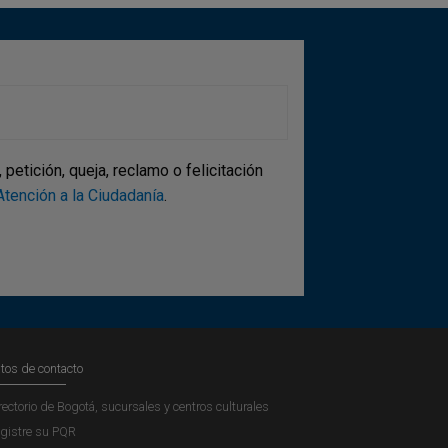
etición, queja, reclamo o felicitación
tención a la Ciudadanía
.
tos de contacto
rectorio de Bogotá, sucursales y centros culturales
gistre su PQR