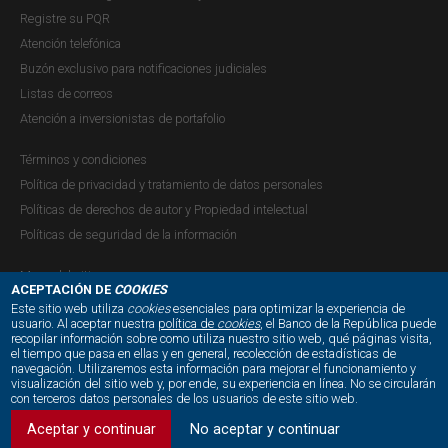
Cuarto trimestre de 2014
Registre su PQR
Atención telefónica
Publicación |
JUEVES, 5 DE FEBRERO DE 2015
El Banco de la República (BR) genera información para la
Buzón exclusivo para notificaciones judiciales
toma de decisiones, la rendición de cuentas y la difusión
Listas de correos
al público. En particular, el Reporte de Mercados
Atención a inversionistas de portafolio
Financieros está enmarcado dentro del principio de
Términos y condiciones
difusión al público y contribuye a cumplir con el servicio
Política de privacidad y tratamiento de datos personales
que presta el Banco...
Políticas de derechos de autor y Propiedad intelectual
Políticas de seguridad de la información
Mapa del sitio
Reporte de Mercados Financieros -
ACEPTACIÓN DE
COOKIES
Este sitio web utiliza
cookies
esenciales para optimizar la experiencia de
Tercer trimestre de 2014
usuario. Al aceptar nuestra
política de
cookies
, el Banco de la República puede
recopilar información sobre como utiliza nuestro sitio web, qué páginas visita,
NUESTRAS REDES SOCIALES:
Publicación |
JUEVES, 30 DE OCTUBRE DE 2014
el tiempo que pasa en ellas y en general, recolección de estadísticas de
El tercer trimestre de 2014 estuvo caracterizado por una
navegación. Utilizaremos esta información para mejorar el funcionamiento y
visualización del sitio web y, por ende, su experiencia en línea. No se circularán
mayor incertidumbre en los mercados financieros
con terceros datos personales de los usuarios de este sitio web.
internacionales con respecto al trimestre anterior,
Aceptar y continuar
No aceptar y continuar
principalmente ante la incertidumbre sobre el inicio de la