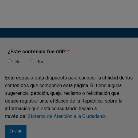
difusión al público y contribuye a cumplir con el servicio
que presta el Banco...
Reporte de Mercados Financieros -
Cuarto trimestre de 2015
¿Este contenido fue útil?
Publicación |
JUEVES, 4 DE FEBRERO DE 2016
Sí
No
El Banco de la República (BR) genera información para la
toma de decisiones, la rendición de cuentas y la difusión
Este espacio está dispuesto para conocer la utilidad de los
al público. En particular, el Reporte de Mercados
contenidos que componen esta página. Si tiene alguna
Financieros está enmarcado dentro del principio de
sugerencia, petición, queja, reclamo o felicitación que
difusión al público y contribuye a cumplir con el servicio
desee registrar ante el Banco de la República, sobre la
que presta el Banco...
información que está consultando hágalo a
través del
Sistema de Atención a la Ciudadanía
.
Reporte de Mercados Financieros -