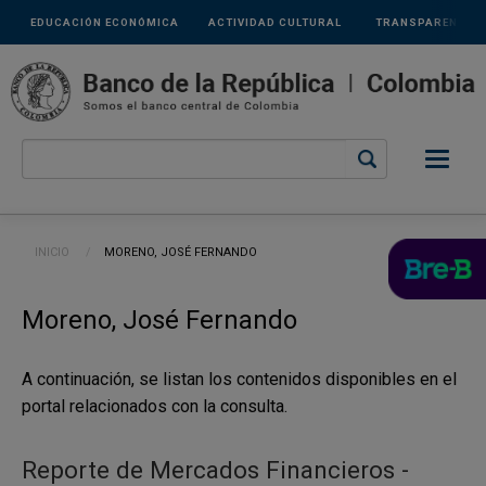
Links
Pasar al contenido principal
EDUCACIÓN ECONÓMICA
ACTIVIDAD CULTURAL
TRANSPARENCIA
secundarios
Ruta de navegación
INICIO
CURRENT:
MORENO, JOSÉ FERNANDO
Moreno, José Fernando
A continuación, se listan los contenidos disponibles en el
portal relacionados con la consulta.
Reporte de Mercados Financieros -