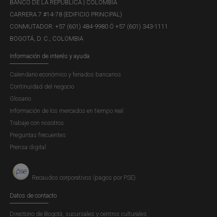
BANCO DE LA REPÚBLICA | COLOMBIA
difusión al público y contribuye a cumplir con el servicio
CARRERA 7 #14-78 (EDIFICIO PRINCIPAL)
que presta el Banco...
CONMUTADOR: +57 (601) 484-9980 Ó +57 (601) 343-1111
BOGOTÁ, D. C., COLOMBIA
Información de interés y ayuda
Reporte de Mercados Financieros -
Calendario económico y feriados bancarios
Primer trimestre de 2015
Continuidad del negocio
Publicación |
JUEVES, 30 DE ABRIL DE 2015
Glosario
El Banco de la República (BR) genera información para la
Información de los mercados en tiempo real
toma de decisiones, la rendición de cuentas y la difusión
Trabaje con nosotros
al público. En particular, el Reporte de Mercados
Preguntas frecuentes
Financieros está enmarcado dentro del principio de
Prensa digital
difusión al público y contribuye a cumplir con el servicio
que presta el Banco...
Recaudos corporativos (pagos por PSE)
Datos de contacto
Reporte de Mercados Financieros -
Directorio de Bogotá, sucursales y centros culturales